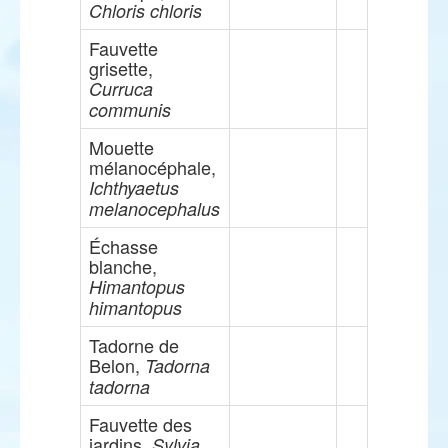
Chloris chloris
Fauvette
grisette,
Curruca
communis
Mouette
mélanocéphale,
Ichthyaetus
melanocephalus
Échasse
blanche,
Himantopus
himantopus
Tadorne de
Belon,
Tadorna
tadorna
Fauvette des
jardins,
Sylvia