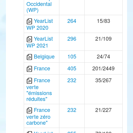
Occidental
(WP)
YearList
264
15/83
WP 2020
YearList
296
21/109
WP 2021
Belgique
105
24/74
France
405
201/2449
France
232
35/267
verte
"émissions
réduites"
France
232
21/227
verte zéro
carbone"