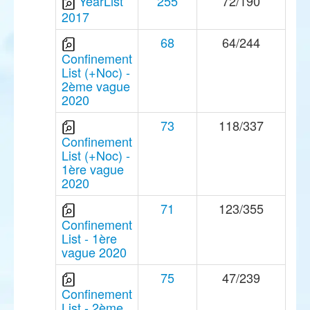
YearList
255
72/190
2017
68
64/244
Confinement
List (+Noc) -
2ème vague
2020
73
118/337
Confinement
List (+Noc) -
1ère vague
2020
71
123/355
Confinement
List - 1ère
vague 2020
75
47/239
Confinement
List - 2ème