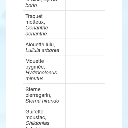
borin
Traquet
motteux,
Oenanthe
oenanthe
Alouette lulu,
Lullula arborea
Mouette
pygmée,
Hydrocoloeus
minutus
Sterne
pierregarin,
Sterna hirundo
Guifette
moustac,
Chlidonias