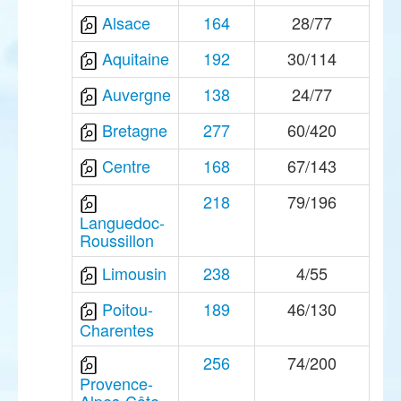
Alsace
164
28/77
Aquitaine
192
30/114
Auvergne
138
24/77
Bretagne
277
60/420
Centre
168
67/143
218
79/196
Languedoc-
Roussillon
Limousin
238
4/55
Poitou-
189
46/130
Charentes
256
74/200
Provence-