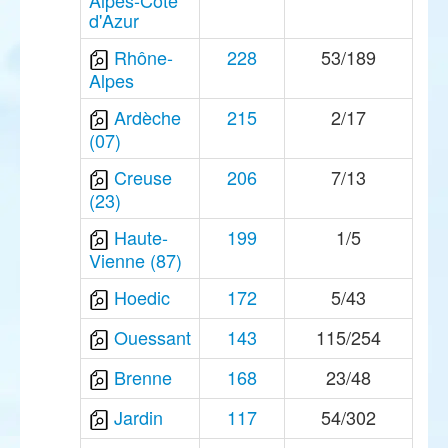
Alpes-Côte
d'Azur
Rhône-
228
53/189
Alpes
Ardèche
215
2/17
(07)
Creuse
206
7/13
(23)
Haute-
199
1/5
Vienne (87)
Hoedic
172
5/43
Ouessant
143
115/254
Brenne
168
23/48
Jardin
117
54/302