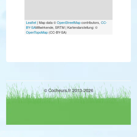
Leaflet
| Map data ©
OpenStreetMap
contributors,
CC-
BY-SA
Mitwirkende, SRTM | Kartendarstellung: ©
OpenTopoMap
(CC-BY-SA)
© Cocheurs.fr 2013-2026