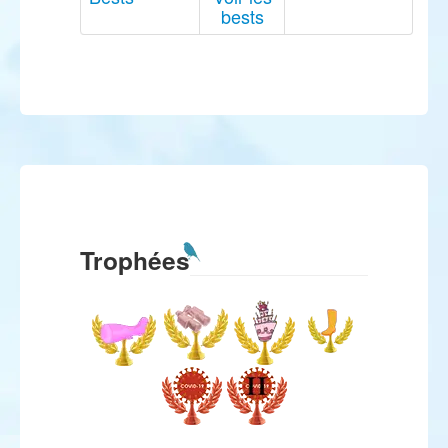
bests
Trophées