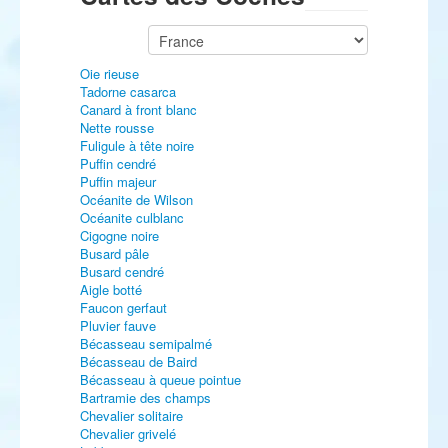
Oie rieuse
Tadorne casarca
Canard à front blanc
Nette rousse
Fuligule à tête noire
Puffin cendré
Puffin majeur
Océanite de Wilson
Océanite culblanc
Cigogne noire
Busard pâle
Busard cendré
Aigle botté
Faucon gerfaut
Pluvier fauve
Bécasseau semipalmé
Bécasseau de Baird
Bécasseau à queue pointue
Bartramie des champs
Chevalier solitaire
Chevalier grivelé