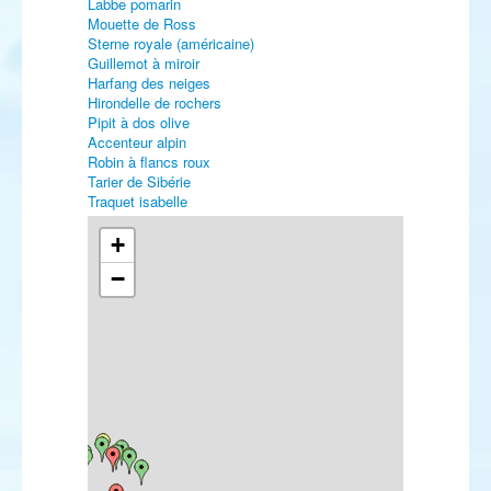
Labbe pomarin
Mouette de Ross
Sterne royale (américaine)
Guillemot à miroir
Harfang des neiges
Hirondelle de rochers
Pipit à dos olive
Accenteur alpin
Robin à flancs roux
Tarier de Sibérie
Traquet isabelle
Traquet pie
Traquet oreillard
+
Traquet du désert
−
Grivette à dos olive
Grive dorée
Rousserolle des buissons
Fauvette des Balkans
Pouillot à pattes sombres
Pouillot boréal
Pouillot de Schwarz
Pouillot ibérique
Tichodrome échelette
Grimpereau des bois
Pie-grièche brune