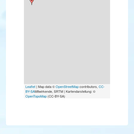
Pie-grièche isabelle
Etourneau unicolore
Viréo à œil rouge
Sizerin flammé
Roselin cramoisi
Bruant à gorge blanche
Bruant rustique
Bruant roux
Leaflet
| Map data ©
OpenStreetMap
contributors,
CC-
BY-SA
Mitwirkende, SRTM | Kartendarstellung: ©
OpenTopoMap
(CC-BY-SA)