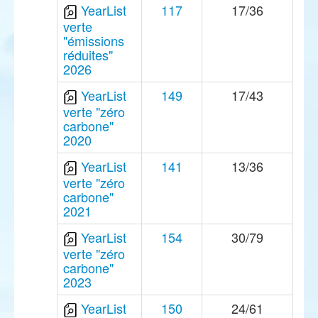
YearList
117
17/36
verte
"émissions
réduites"
2026
YearList
149
17/43
verte "zéro
carbone"
2020
YearList
141
13/36
verte "zéro
carbone"
2021
YearList
154
30/79
verte "zéro
carbone"
2023
YearList
150
24/61