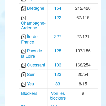
Bretagne
154
212/420
122
67/115
Champagne-
Ardenne
Île-de-
227
27/121
France
Pays de
128
107/186
la Loire
Ouessant
103
168/254
Sein
123
20/54
Yeu
83
8/15
Blockers
Voir les
#
blockers