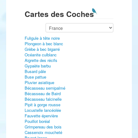
Cartes des Coches
Fuligule à tête noire
Plongeon à bec blanc
Grèbe à bec bigarré
Océanite culblanc
Aigrette des récifs
Gypaète barbu
Busard pâle
Buse pattue
Pluvier asiatique
Bécasseau semipalmé
Bécasseau de Baird
Bécasseau falcinelle
Pipit à gorge rousse
Locustelle lancéolée
Fauvette épervière
Pouillot boréal
Grimpereau des bois
Cassenoix moucheté
Bruant lapon