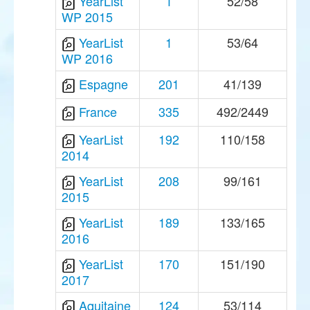
YearList
1
52/58
WP 2015
YearList
1
53/64
WP 2016
Espagne
201
41/139
France
335
492/2449
YearList
192
110/158
2014
YearList
208
99/161
2015
YearList
189
133/165
2016
YearList
170
151/190
2017
Aquitaine
124
53/114