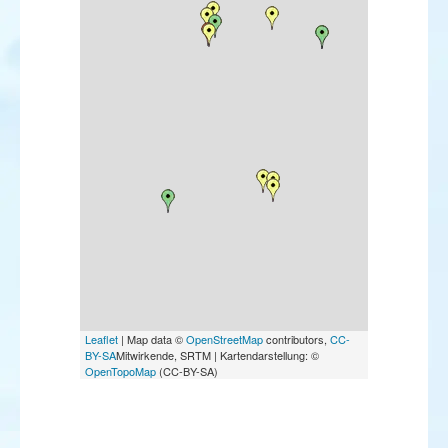
Leaflet
| Map data ©
OpenStreetMap
contributors,
CC-
BY-SA
Mitwirkende, SRTM | Kartendarstellung: ©
OpenTopoMap
(CC-BY-SA)