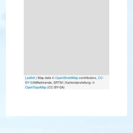
Leaflet
| Map data ©
OpenStreetMap
contributors,
CC-
BY-SA
Mitwirkende, SRTM | Kartendarstellung: ©
OpenTopoMap
(CC-BY-SA)