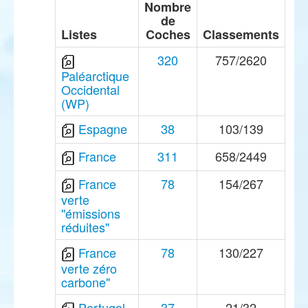
Nombre
de
Listes
Coches
Classements
320
757/2620
Paléarctique
Occidental
(WP)
Espagne
38
103/139
France
311
658/2449
France
78
154/267
verte
"émissions
réduites"
France
78
130/227
verte zéro
carbone"
Portugal
37
21/32