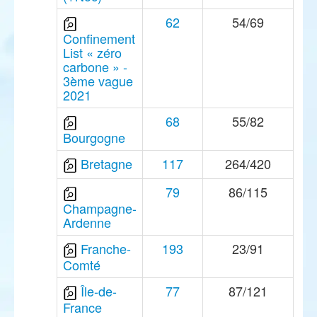
62
54/69
Confinement
List « zéro
carbone » -
3ème vague
2021
68
55/82
Bourgogne
Bretagne
117
264/420
79
86/115
Champagne-
Ardenne
Franche-
193
23/91
Comté
Île-de-
77
87/121
France