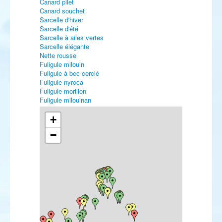
Canard pilet
Canard souchet
Sarcelle d'hiver
Sarcelle d'été
Sarcelle à ailes vertes
Sarcelle élégante
Nette rousse
Fuligule milouin
Fuligule à bec cerclé
Fuligule nyroca
Fuligule morillon
Fuligule milouinan
Fuligule à tête noire
Eider à duvet
+
Eider à tête grise
−
Harelde boréale
Macreuse noire
Macreuse à bec jaune
Macreuse à front blanc
Macreuse brune
Garrot à œil d'or
Harle piette
Harle huppé
Harle bièvre
Érismature rousse