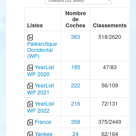
Nombre
de
Listes
Coches
Classements
363
518/2620
Paléarctique
Occidental
(WP)
YearList
185
47/83
WP 2020
YearList
222
56/109
WP 2021
YearList
216
72/131
WP 2022
France
358
375/2449
Yankee
24
62/164