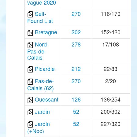
vague 2020
Self-
270
116/179
Found List
Bretagne
202
152/420
Nord-
278
17/108
Pas-de-
Calais
Picardie
212
22/83
Pas-de-
270
2/20
Calais (62)
Ouessant
126
136/254
Jardin
52
200/302
Jardin
52
227/320
(+Noc)