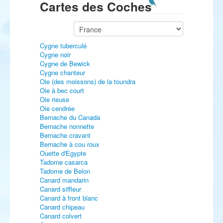
Cartes des Coches
Cygne tuberculé
Cygne noir
Cygne de Bewick
Cygne chanteur
Oie (des moissons) de la toundra
Oie à bec court
Oie rieuse
Oie cendrée
Bernache du Canada
Bernache nonnette
Bernache cravant
Bernache à cou roux
Ouette d'Egypte
Tadorne casarca
Tadorne de Belon
Canard mandarin
Canard siffleur
Canard à front blanc
Canard chipeau
Canard colvert