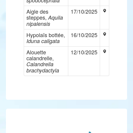
spodocephala
Aigle des
17/10/2025
steppes,
Aquila
nipalensis
Hypolaïs bottée,
16/10/2025
Iduna caligata
Alouette
12/10/2025
calandrelle,
Calandrella
brachydactyla