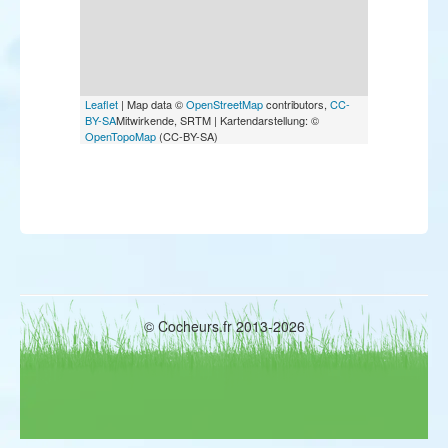
Leaflet
| Map data ©
OpenStreetMap
contributors,
CC-
BY-SA
Mitwirkende, SRTM | Kartendarstellung: ©
OpenTopoMap
(CC-BY-SA)
© Cocheurs.fr 2013-2026