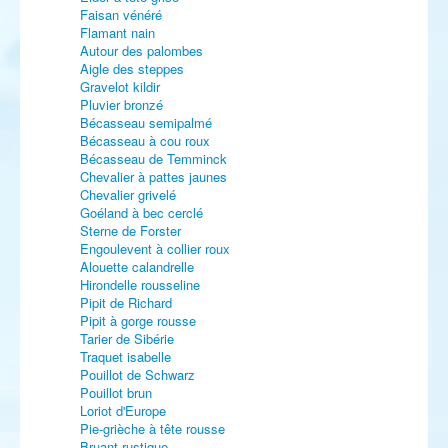
Faisan vénéré
Flamant nain
Autour des palombes
Aigle des steppes
Gravelot kildir
Pluvier bronzé
Bécasseau semipalmé
Bécasseau à cou roux
Bécasseau de Temminck
Chevalier à pattes jaunes
Chevalier grivelé
Goéland à bec cerclé
Sterne de Forster
Engoulevent à collier roux
Alouette calandrelle
Hirondelle rousseline
Pipit de Richard
Pipit à gorge rousse
Tarier de Sibérie
Traquet isabelle
Pouillot de Schwarz
Pouillot brun
Loriot d'Europe
Pie-grièche à tête rousse
Bruant rustique