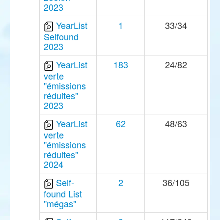
2023
YearList
1
33/34
Selfound
2023
YearList
183
24/82
verte
"émissions
réduites"
2023
YearList
62
48/63
verte
"émissions
réduites"
2024
Self-
2
36/105
found List
"mégas"