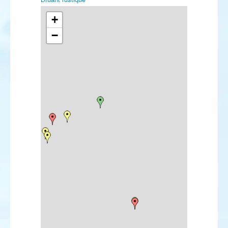
Bruant nain
+
−