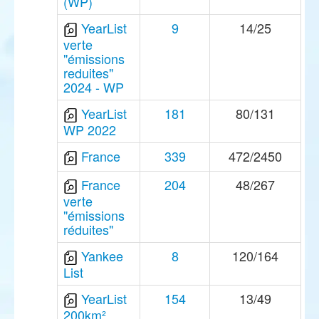
(WP)
YearList
9
14/25
verte
"émissions
reduites"
2024 - WP
YearList
181
80/131
WP 2022
France
339
472/2450
France
204
48/267
verte
"émissions
réduites"
Yankee
8
120/164
List
YearList
154
13/49
200km²