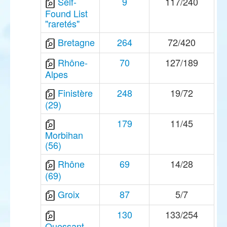
Self-
9
117/240
Found List
"raretés"
Bretagne
264
72/420
Rhône-
70
127/189
Alpes
Finistère
248
19/72
(29)
179
11/45
Morbihan
(56)
Rhône
69
14/28
(69)
Groix
87
5/7
130
133/254
Ouessant