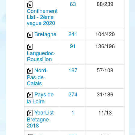
63
88/239
Confinement
List - 2ème
vague 2020
Bretagne
241
104/420
91
136/196
Languedoc-
Roussillon
Nord-
167
57/108
Pas-de-
Calais
Pays de
274
31/186
la Loire
YearList
1
11/13
Bretagne
2018