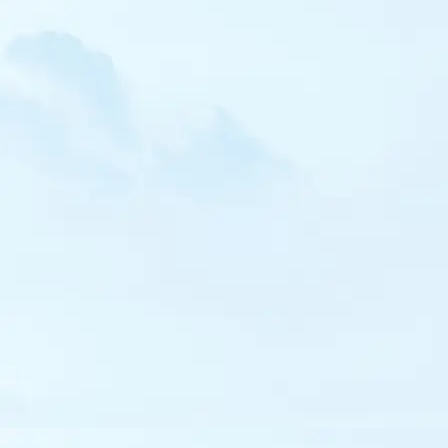
Ibis sacré
Spatule blanche
Flamant rose
Flamant nain
Bondrée apivore
Élanion blanc
Milan noir
Milan royal
Pygargue à queue blanche
Gypaète barbu
Vautour percnoptère
Vautour fauve
Vautour moine
Circaète Jean-le-Blanc
Busard des roseaux
Busard Saint-Martin
Busard pâle
Busard cendré
Autour des palombes
Epervier d'Europe
Buse variable
Buse pattue
Aigle botté
Aigle royal
Aigle impérial