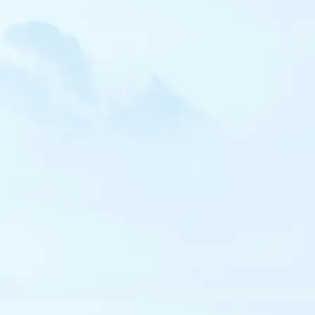
Balbuzard pêcheur
Faucon crécerellette
Faucon crécerelle
Faucon kobez
Faucon émerillon
Faucon hobereau
Faucon d'Eléonore
Faucon sacre
Faucon pèlerin
Râle d'eau
Marouette ponctuée
Gallinule poule-d'eau
Talève sultane
Foulque macroule
Grue cendrée
Outarde canepetière
Huîtrier pie
Échasse blanche
Avocette élégante
Oedicnème criard
Glaréole à collier
Petit Gravelot
Grand Gravelot
Gravelot à collier interrompu
Pluvier guignard