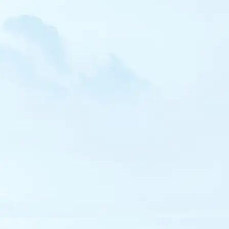
Pluvier fauve
Pluvier doré
Pluvier argenté
Vanneau sociable
Vanneau huppé
Bécasseau maubèche
Bécasseau sanderling
Bécasseau minute
Bécasseau de Temminck
Bécasseau tacheté
Bécasseau cocorli
Bécasseau à échasses
Bécasseau violet
Bécasseau variable
Bécasseau falcinelle
Bécasseau rousset
Combattant varié
Bécassine sourde
Bécassine des marais
Bécasse des bois
Barge à queue noire
Barge rousse
Courlis corlieu
Courlis cendré