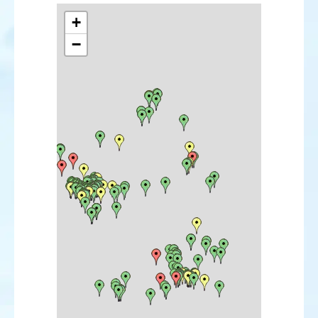
Eider à tête grise
Harelde boréale
+
Macreuse noire
−
Macreuse brune
Garrot à œil d'or
Harle piette
Harle huppé
Harle bièvre
Érismature rousse
Érismature à tête blanche
Perdrix rouge
Perdrix grise
Caille des blés
Faisan vénéré
Faisan de Colchide
Plongeon catmarin
Plongeon arctique
Plongeon imbrin
Grèbe à bec bigarré
Grèbe castagneux
Grèbe huppé
Grèbe jougris
Grèbe esclavon
Grèbe à cou noir
Fulmar boréal