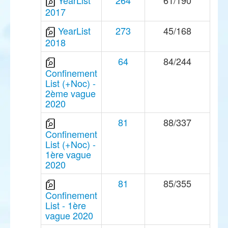
YearList
264
61/190
2017
YearList
273
45/168
2018
64
84/244
Confinement
List (+Noc) -
2ème vague
2020
81
88/337
Confinement
List (+Noc) -
1ère vague
2020
81
85/355
Confinement
List - 1ère
vague 2020