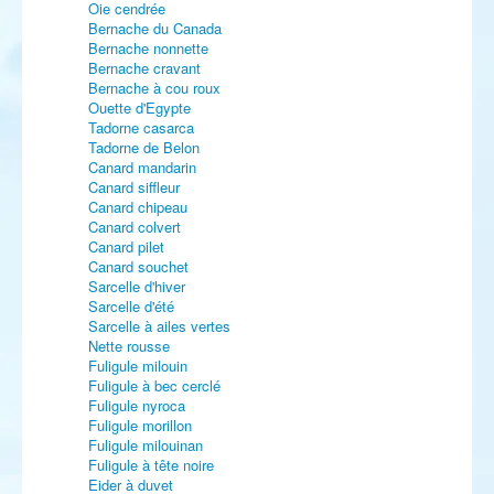
Oie cendrée
Bernache du Canada
Bernache nonnette
Bernache cravant
Bernache à cou roux
Ouette d'Egypte
Tadorne casarca
Tadorne de Belon
Canard mandarin
Canard siffleur
Canard chipeau
Canard colvert
Canard pilet
Canard souchet
Sarcelle d'hiver
Sarcelle d'été
Sarcelle à ailes vertes
Nette rousse
Fuligule milouin
Fuligule à bec cerclé
Fuligule nyroca
Fuligule morillon
Fuligule milouinan
Fuligule à tête noire
Eider à duvet