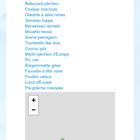
Balbuzard pêcheur
Foulque macroule
Glaréole à ailes noires
Vanneau huppé
Bécasseau tacheté
Mouette rieuse
Sterne pierregarin
Tourterelle des bois
Coucou gris
Martin-pêcheur d'Europe
Pic noir
Bergeronnette grise
Fauvette à tête noire
Pouillot véloce
Loriot d'Europe
Pie-grièche masquée
Etourneau sansonnet
Viréo à œil rouge
+
Verdier d'Europe
−
Chardonneret élégant
Tarin des aulnes