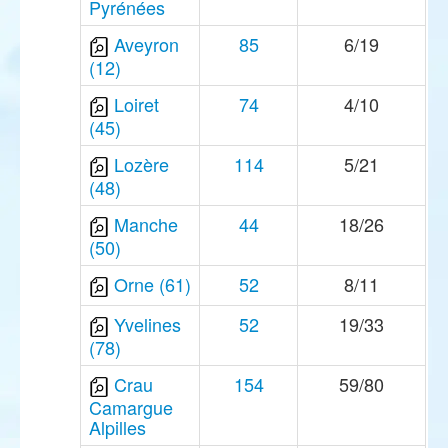
Pyrénées
Aveyron
85
6/19
(12)
Loiret
74
4/10
(45)
Lozère
114
5/21
(48)
Manche
44
18/26
(50)
Orne (61)
52
8/11
Yvelines
52
19/33
(78)
Crau
154
59/80
Camargue
Alpilles