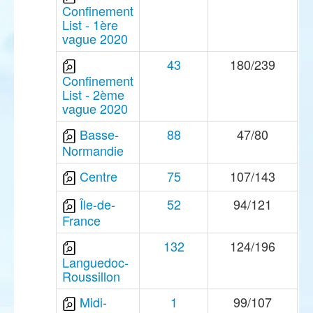
Confinement
List - 1ère
vague 2020
43
180/239
Confinement
List - 2ème
vague 2020
Basse-
88
47/80
Normandie
Centre
75
107/143
Île-de-
52
94/121
France
132
124/196
Languedoc-
Roussillon
Midi-
1
99/107