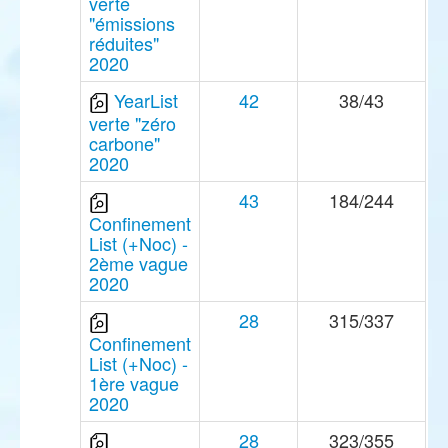
verte
"émissions
réduites"
2020
YearList
42
38/43
verte "zéro
carbone"
2020
43
184/244
Confinement
List (+Noc) -
2ème vague
2020
28
315/337
Confinement
List (+Noc) -
1ère vague
2020
28
323/355