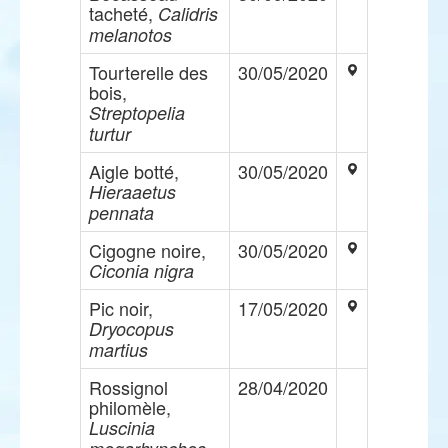
tacheté,
Calidris
melanotos
Tourterelle des
30/05/2020
bois,
Streptopelia
turtur
Aigle botté,
30/05/2020
Hieraaetus
pennata
Cigogne noire,
30/05/2020
Ciconia nigra
Pic noir,
17/05/2020
Dryocopus
martius
Rossignol
28/04/2020
philomèle,
Luscinia