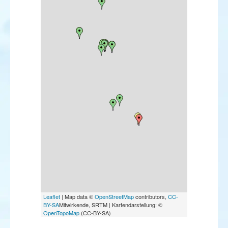
Leaflet
| Map data ©
OpenStreetMap
contributors,
CC-
BY-SA
Mitwirkende, SRTM | Kartendarstellung: ©
OpenTopoMap
(CC-BY-SA)