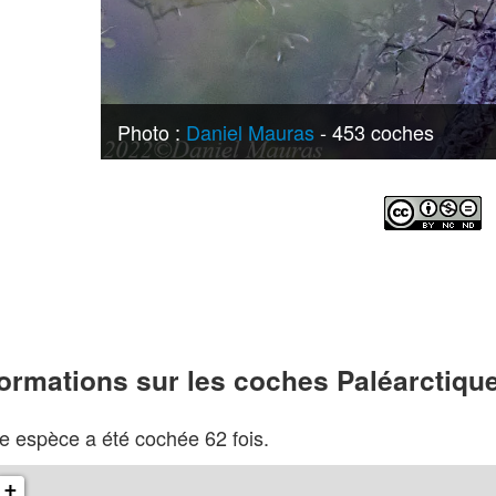
Photo :
Daniel Mauras
- 453 coches
formations sur les coches Paléarctiqu
e espèce a été cochée 62 fois.
+