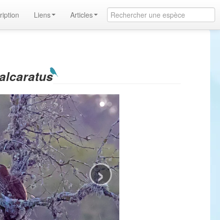
ription
Liens
Articles
calcaratus
›