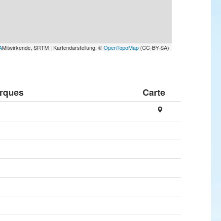
A
Mitwirkende, SRTM | Kartendarstellung: ©
OpenTopoMap
(CC-BY-SA)
rques
Carte