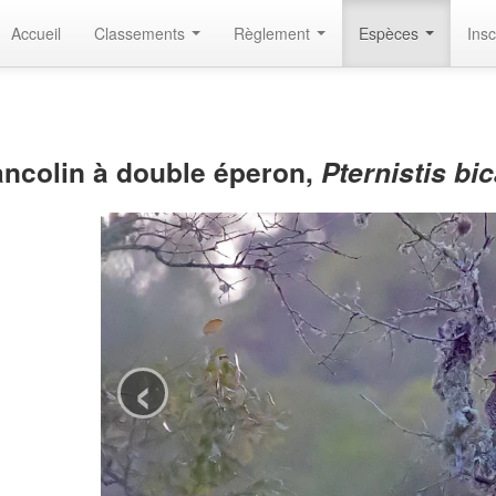
Accueil
Classements
Règlement
Espèces
Insc
ancolin à double éperon,
Pternistis bi
‹