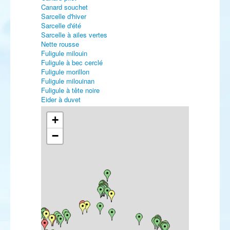
Canard souchet
Sarcelle d'hiver
Sarcelle d'été
Sarcelle à ailes vertes
Nette rousse
Fuligule milouin
Fuligule à bec cerclé
Fuligule morillon
Fuligule milouinan
Fuligule à tête noire
Eider à duvet
Eider à tête grise
Harelde boréale
+
Macreuse noire
−
Macreuse à bec jaune
Macreuse à front blanc
Macreuse brune
Garrot à œil d'or
Harle piette
Harle huppé
Harle bièvre
Érismature rousse
Érismature à tête blanche
Perdrix rouge
Perdrix grise