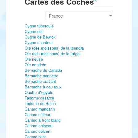
Cartes des Coches
Cygne tuberculé
Cygne noir
Cygne de Bewick
Cygne chanteur
Oie (des moissons) de la toundra
Oie (des moissons) de la taïga
Oie rieuse
Oie cendrée
Bernache du Canada
Bernache nonnette
Bernache cravant
Bernache à cou roux
Ouette d'Egypte
Tadorne casarca
Tadorne de Belon
Canard mandarin
Canard siffleur
Canard à front blanc
Canard chipeau
Canard colvert
Canard pilet