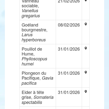
Vanneau
21/02/2026
sociable,
Vanellus
gregarius
Goéland
08/02/2026
bourgmestre,
Larus
hyperboreus
Pouillot de
31/01/2026
Hume,
Phylloscopus
humei
Plongeon du
31/01/2026
Pacifique,
Gavia
pacifica
Eider à tête
31/01/2026
grise,
Somateria
spectabilis