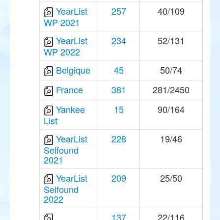
YearList
257
40/109
WP 2021
YearList
234
52/131
WP 2022
Belgique
45
50/74
France
381
281/2450
Yankee
15
90/164
List
YearList
228
19/46
Selfound
2021
YearList
209
25/50
Selfound
2022
137
22/116