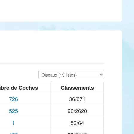
bre de Coches
Classements
726
36/671
525
96/2620
1
53/64