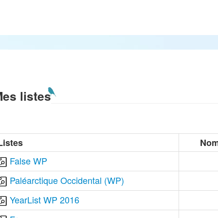
es listes
Listes
Nom
False WP
Paléarctique Occidental (WP)
YearList WP 2016