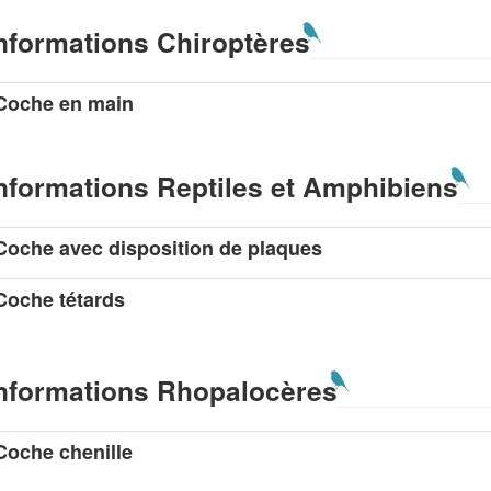
nformations Chiroptères
Coche en main
nformations Reptiles et Amphibiens
Coche avec disposition de plaques
Coche tétards
nformations Rhopalocères
Coche chenille