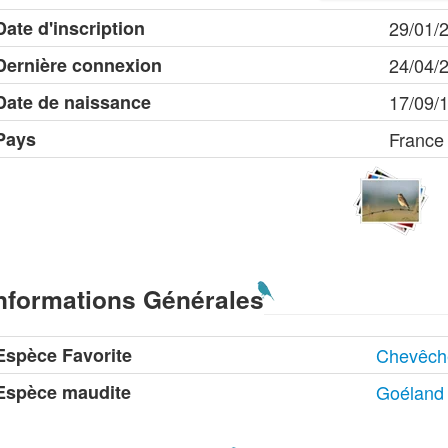
Date d'inscription
29/01/
Dernière connexion
24/04/
Date de naissance
17/09/
Pays
France
nformations Générales
Espèce Favorite
Chevêch
Espèce maudite
Goéland 