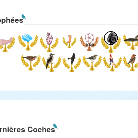
ophées
rnières Coches