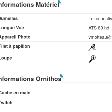
nformations Matériel
Jumelles
Leica nocti
Longue Vue
ATS 80 hd
Appareil Photo
vmotteau@y
Filet à papillon
Loupe
nformations Ornithos
Coche en main
Twitch