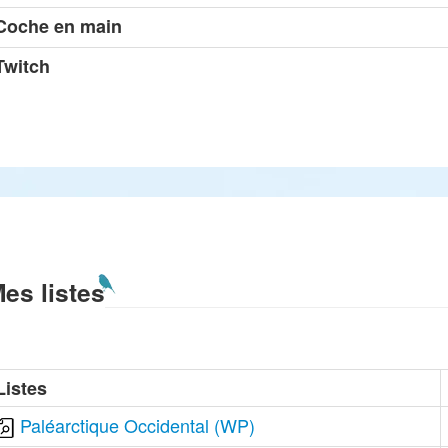
Coche en main
Twitch
es listes
Listes
Paléarctique Occidental (WP)