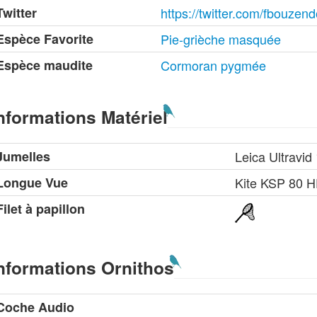
Twitter
https://twitter.com/fbouzend
Espèce Favorite
Pie-grièche masquée
Espèce maudite
Cormoran pygmée
nformations Matériel
Jumelles
Leica Ultravid
Longue Vue
Kite KSP 80 
Filet à papillon
nformations Ornithos
Coche Audio