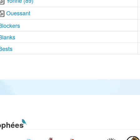
Yonne (89)
Ouessant
Blockers
Blanks
Bests
ophées