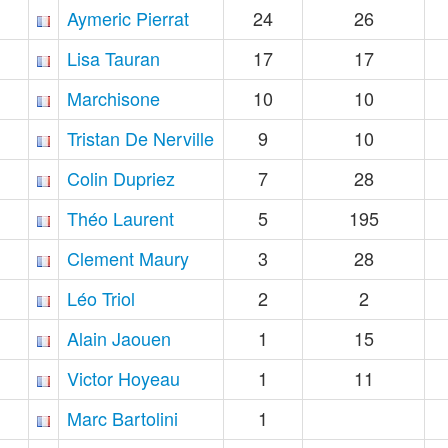
Aymeric Pierrat
24
26
Lisa Tauran
17
17
Marchisone
10
10
Tristan De Nerville
9
10
Colin Dupriez
7
28
Théo Laurent
5
195
Clement Maury
3
28
Léo Triol
2
2
Alain Jaouen
1
15
Victor Hoyeau
1
11
Marc Bartolini
1