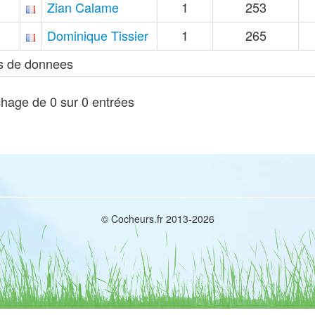
Zian Calame
1
253
Dominique Tissier
1
265
s de donnees
chage de 0 sur 0 entrées
© Cocheurs.fr 2013-2026