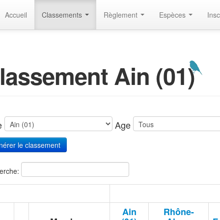
Accueil
Classements
Règlement
Espèces
Insc
lassement Ain (01)
te
Age
erche:
Ain
Rhône-