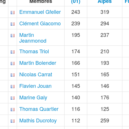
ng
Membres
(01)
Alpes
F
Emmanuel Gfeller
243
319
Clément Giacomo
239
294
Martin
195
237
Jeanmonod
Thomas Triol
174
210
Martin Bolender
166
193
Nicolas Carrat
151
165
Flavien Jouan
145
146
Marine Galy
140
176
Thomas Quartier
116
125
Mathis Ducrotoy
112
259