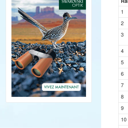
Ra
1
2
3
4
5
6
7
8
9
10