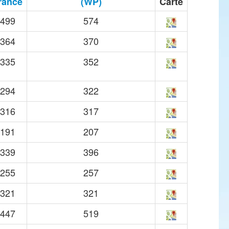
rance
(WP)
Carte
499
574
364
370
335
352
294
322
316
317
191
207
339
396
255
257
321
321
447
519