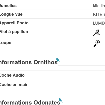
Jumelles
kite l
Longue Vue
KITE 
Appareil Photo
LUMIX
Filet à papillon
Loupe
nformations Ornithos
Coche Audio
Coche en main
nformations Odonates