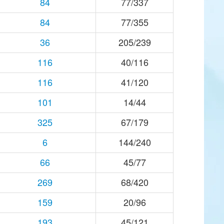
84
77/337
84
77/355
36
205/239
116
40/116
116
41/120
101
14/44
325
67/179
6
144/240
66
45/77
269
68/420
159
20/96
193
45/121