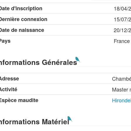
Date d'inscription
18/04/
Dernière connexion
15/07/
Date de naissance
20/12/
Pays
France
nformations Générales
Adresse
Chambé
Activité
Master
Espèce maudite
Hirondel
nformations Matériel