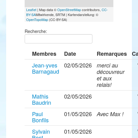
Leaflet
| Map data ©
OpenStreetMap
contributors,
CC-
BY-SA
Mitwirkende, SRTM | Kartendarstellung: ©
OpenTopoMap
(CC-BY-SA)
Recherche:
Membres
Date
Remarques
Ca
Jean-yves
02/05/2026
merci au
Barnagaud
découvreur
et aux
relais!
Mathis
02/05/2026
Baudrin
Paul
01/05/2026
Avec Max !
Bonfils
Sylvain
01/05/2026
Bost