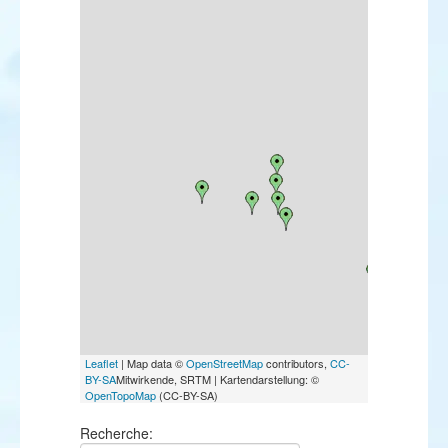
Leaflet
| Map data ©
OpenStreetMap
contributors,
CC-
BY-SA
Mitwirkende, SRTM | Kartendarstellung: ©
OpenTopoMap
(CC-BY-SA)
Recherche: