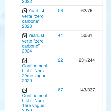
2022
YearList
56
62/79
verte "zéro
carbone"
2023
YearList
44
50/61
verte "zéro
carbone"
2024
22
231/244
Confinement
List (+Noc) -
2ème vague
2020
67
143/337
Confinement
List (+Noc) -
1ère vague
2020