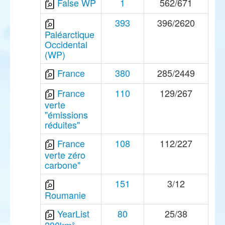
False WP
1
562/671
393
396/2620
Paléarctique
Occidental
(WP)
France
380
285/2449
France
110
129/267
verte
"émissions
réduites"
France
108
112/227
verte zéro
carbone"
151
3/12
Roumanie
YearList
80
25/38