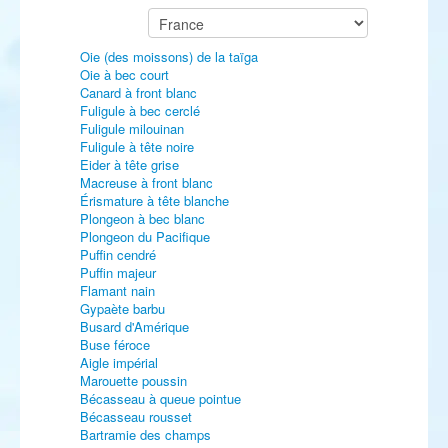
Oie (des moissons) de la taïga
Oie à bec court
Canard à front blanc
Fuligule à bec cerclé
Fuligule milouinan
Fuligule à tête noire
Eider à tête grise
Macreuse à front blanc
Érismature à tête blanche
Plongeon à bec blanc
Plongeon du Pacifique
Puffin cendré
Puffin majeur
Flamant nain
Gypaète barbu
Busard d'Amérique
Buse féroce
Aigle impérial
Marouette poussin
Bécasseau à queue pointue
Bécasseau rousset
Bartramie des champs