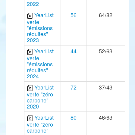
2022
YearList
56
64/82
verte
"émissions
réduites"
2023
YearList
44
52/63
verte
"émissions
réduites"
2024
YearList
72
37/43
verte "zéro
carbone"
2020
YearList
80
46/63
verte "zéro
carbone"