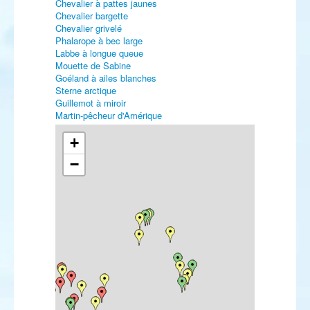
Chevalier à pattes jaunes
Chevalier bargette
Chevalier grivelé
Phalarope à bec large
Labbe à longue queue
Mouette de Sabine
Goéland à ailes blanches
Sterne arctique
Guillemot à miroir
Martin-pêcheur d'Amérique
Robin à flancs roux
Locustelle luscinioïde
+
Fauvette épervière
−
Pouillot de Hume
Pouillot de Schwarz
Gobemouche nain
Léiothrix jaune
Pie-grièche brune
Moineau soulcie
Viréo à œil rouge
Linotte à bec jaune
Roselin githagine
Roselin cramoisi
Paruline noir et blanc
Bruant à gorge blanche