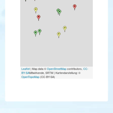
Bruant des neiges
Bruant fou
Leaflet
| Map data ©
OpenStreetMap
contributors,
CC-
BY-SA
Mitwirkende, SRTM | Kartendarstellung: ©
OpenTopoMap
(CC-BY-SA)