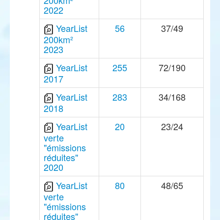
200km²
2022
YearList
56
37/49
200km²
2023
YearList
255
72/190
2017
YearList
283
34/168
2018
YearList
20
23/24
verte
"émissions
réduites"
2020
YearList
80
48/65
verte
"émissions
réduites"