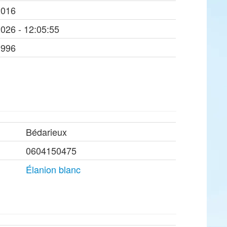
2016
2026 - 12:05:55
1996
Bédarieux
0604150475
Élanion blanc