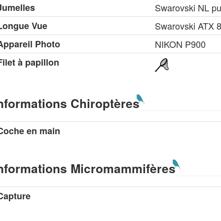
Jumelles
Swarovski NL pu
Longue Vue
Swarovski ATX 
Appareil Photo
NIKON P900
Filet à papillon
nformations Chiroptères
Coche en main
nformations Micromammifères
Capture