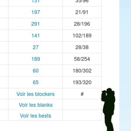
131
35/96
197
21/91
291
28/196
141
102/189
27
28/38
189
58/254
60
180/302
65
193/320
Voir les blockers
#
Voir les blanks
Voir les bests