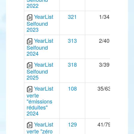
2022
YearList
321
1/34
Selfound
2023
YearList
313
2/40
Selfound
2024
YearList
318
3/39
Selfound
2025
YearList
108
35/63
verte
"émissions
réduites"
2024
YearList
129
41/79
verte "zéro