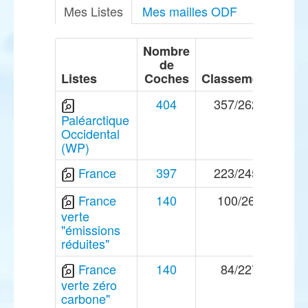
Mes Listes
Mes mailles ODF
Nombre
de
Listes
Coches
Classements
404
357/2621
Paléarctique
Occidental
(WP)
France
397
223/2450
France
140
100/267
verte
"émissions
réduites"
France
140
84/227
verte zéro
carbone"