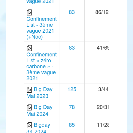
vague 2021
83
86/120
Confinement
List - 3ème
vague 2021
(+Noc)
83
41/69
Confinement
List « zéro
carbone » -
3ème vague
2021
Big Day
125
3/44
Mai 2023
Big Day
78
20/31
Mai 2024
Bigday
85
11/28
3K 2024