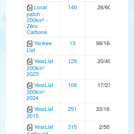
Local
140
26/60
patch -
200km² -
Zéro
Carbone
Yankee
13
98/164
List
YearList
129
20/49
200km²
2023
YearList
108
17/27
200km²
2024
YearList
291
33/161
2015
YearList
315
2/50
Selfound