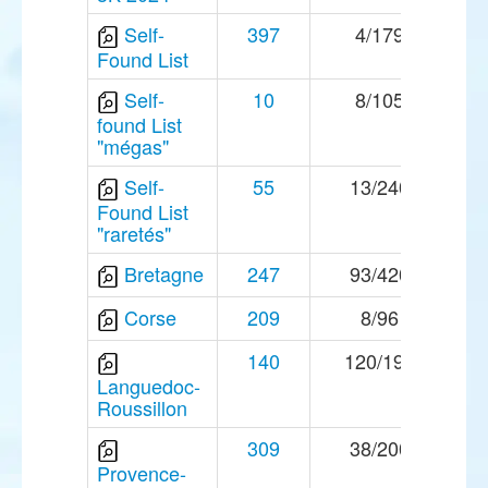
Self-
397
4/179
Found List
Self-
10
8/105
found List
"mégas"
Self-
55
13/240
Found List
"raretés"
Bretagne
247
93/420
Corse
209
8/96
140
120/196
Languedoc-
Roussillon
309
38/200
Provence-