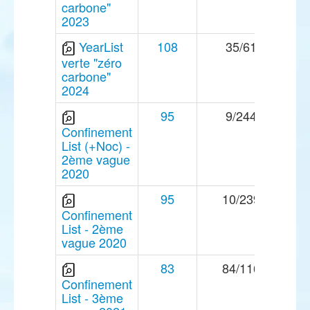
carbone"
2023
YearList
108
35/61
verte "zéro
carbone"
2024
95
9/244
Confinement
List (+Noc) -
2ème vague
2020
95
10/239
Confinement
List - 2ème
vague 2020
83
84/116
Confinement
List - 3ème