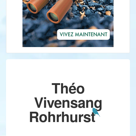
Théo
Vivensang
Rohrhurst