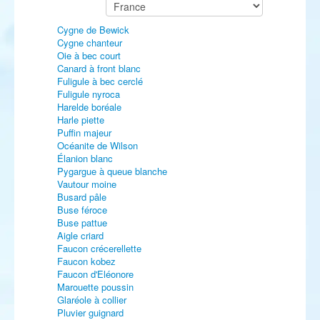
Cygne de Bewick
Cygne chanteur
Oie à bec court
Canard à front blanc
Fuligule à bec cerclé
Fuligule nyroca
Harelde boréale
Harle piette
Puffin majeur
Océanite de Wilson
Élanion blanc
Pygargue à queue blanche
Vautour moine
Busard pâle
Buse féroce
Buse pattue
Aigle criard
Faucon crécerellette
Faucon kobez
Faucon d'Eléonore
Marouette poussin
Glaréole à collier
Pluvier guignard