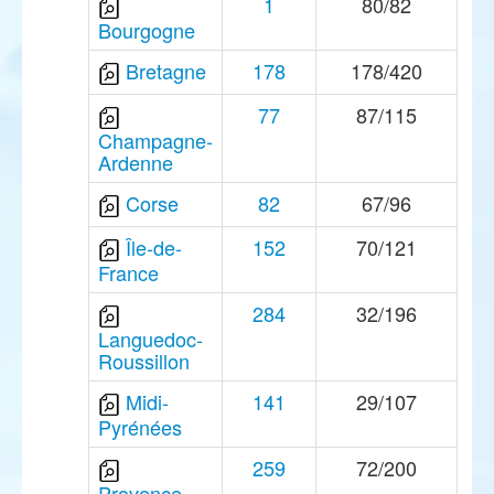
1
80/82
Bourgogne
Bretagne
178
178/420
77
87/115
Champagne-
Ardenne
Corse
82
67/96
Île-de-
152
70/121
France
284
32/196
Languedoc-
Roussillon
Midi-
141
29/107
Pyrénées
259
72/200
Provence-