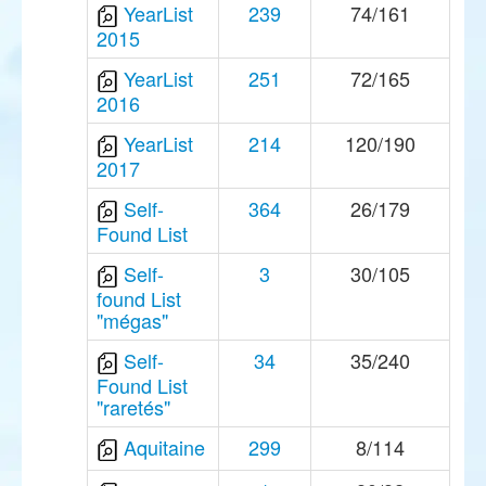
YearList
239
74/161
2015
YearList
251
72/165
2016
YearList
214
120/190
2017
Self-
364
26/179
Found List
Self-
3
30/105
found List
"mégas"
Self-
34
35/240
Found List
"raretés"
Aquitaine
299
8/114