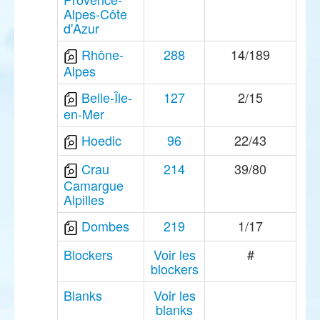
Alpes-Côte
d'Azur
Rhône-
288
14/189
Alpes
Belle-Île-
127
2/15
en-Mer
Hoedic
96
22/43
Crau
214
39/80
Camargue
Alpilles
Dombes
219
1/17
Blockers
Voir les
#
blockers
Blanks
Voir les
blanks