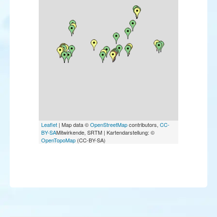
Pouillot à grands sourcils
Pouillot brun
Gobemouche nain
Rémiz penduline
Corneille mantelée
Bruant à calotte blanche
Bruant nain
Bruant mélanocéphale
Leaflet
| Map data ©
OpenStreetMap
contributors,
CC-
BY-SA
Mitwirkende, SRTM | Kartendarstellung: ©
OpenTopoMap
(CC-BY-SA)