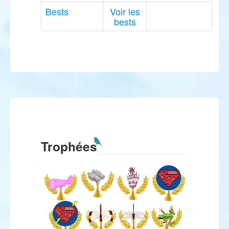
Bests
Voir les
bests
Trophées