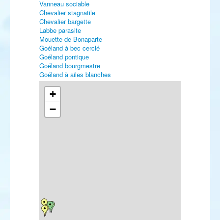
Vanneau sociable
Chevalier stagnatile
Chevalier bargette
Labbe parasite
Mouette de Bonaparte
Goéland à bec cerclé
Goéland pontique
Goéland bourgmestre
Goéland à ailes blanches
Guifette moustac
Guifette leucoptère
+
Sterne hansel
−
Sterne caugek
Sterne voyageuse
Mergule nain
Martinet pâle
Rollier d'Europe
Pic à dos blanc
Ammomane élégante
Alouette calandre
Pipit de Richard
Jaseur boréal
Traquet du désert
Phragmite aquatique
Fauvette orphée