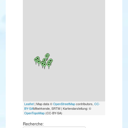
Leaflet
| Map data ©
OpenStreetMap
contributors,
CC-
BY-SA
Mitwirkende, SRTM | Kartendarstellung: ©
OpenTopoMap
(CC-BY-SA)
Recherche: