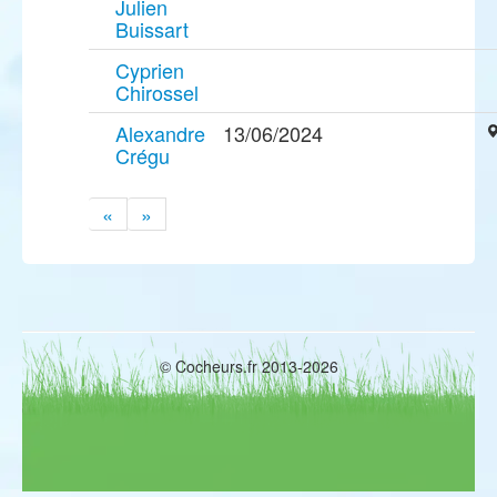
Julien
Buissart
Cyprien
Chirossel
Alexandre
13/06/2024
Crégu
«
»
© Cocheurs.fr 2013-2026