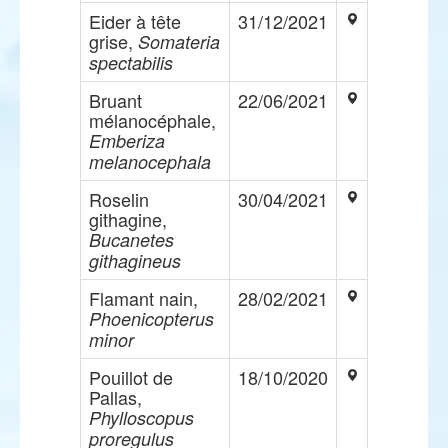
Eider à tête
31/12/2021
grise,
Somateria
spectabilis
Bruant
22/06/2021
mélanocéphale,
Emberiza
melanocephala
Roselin
30/04/2021
githagine,
Bucanetes
githagineus
Flamant nain,
28/02/2021
Phoenicopterus
minor
Pouillot de
18/10/2020
Pallas,
Phylloscopus
proregulus