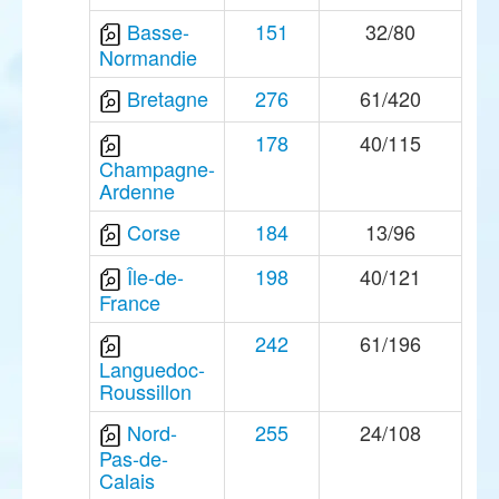
Basse-
151
32/80
Normandie
Bretagne
276
61/420
178
40/115
Champagne-
Ardenne
Corse
184
13/96
Île-de-
198
40/121
France
242
61/196
Languedoc-
Roussillon
Nord-
255
24/108
Pas-de-
Calais