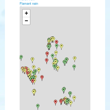
Flamant nain
Élanion blanc
Pygargue à queue blanche
+
Gypaète barbu
−
Vautour percnoptère
Vautour moine
Busard pâle
Buse féroce
Buse pattue
Aigle criard
Aigle botté
Aigle impérial
Faucon kobez
Faucon d'Eléonore
Marouette poussin
Marouette de Baillon
Talève sultane
Outarde barbue
Courvite isabelle
Glaréole à collier
Gravelot kildir
Gravelot de Leschenault
Pluvier guignard
Pluvier bronzé
Pluvier fauve