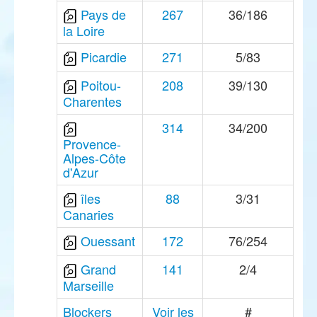
Pays de
267
36/186
la Loire
Picardie
271
5/83
Poitou-
208
39/130
Charentes
314
34/200
Provence-
Alpes-Côte
d'Azur
îles
88
3/31
Canaries
Ouessant
172
76/254
Grand
141
2/4
Marseille
Blockers
Voir les
#