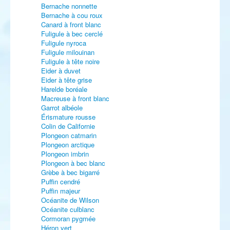
Bernache nonnette
Bernache à cou roux
Canard à front blanc
Fuligule à bec cerclé
Fuligule nyroca
Fuligule milouinan
Fuligule à tête noire
Eider à duvet
Eider à tête grise
Harelde boréale
Macreuse à front blanc
Garrot albéole
Érismature rousse
Colin de Californie
Plongeon catmarin
Plongeon arctique
Plongeon imbrin
Plongeon à bec blanc
Grèbe à bec bigarré
Puffin cendré
Puffin majeur
Océanite de Wilson
Océanite culblanc
Cormoran pygmée
Héron vert