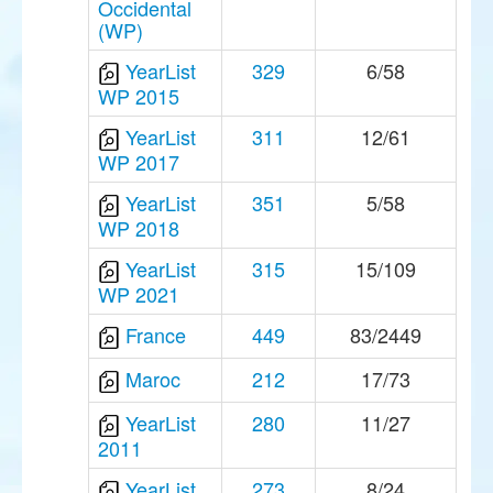
Occidental
(WP)
YearList
329
6/58
WP 2015
YearList
311
12/61
WP 2017
YearList
351
5/58
WP 2018
YearList
315
15/109
WP 2021
France
449
83/2449
Maroc
212
17/73
YearList
280
11/27
2011
YearList
273
8/24