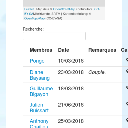
Leaflet
| Map data ©
OpenStreetMap
contributors,
CC-
BY-SA
Mitwirkende, SRTM | Kartendarstellung: ©
OpenTopoMap
(CC-BY-SA)
Recherche:
Membres
Date
Remarques
Ca
Pongo
10/03/2018
Diane
23/03/2018
Couple.
Baysang
Guillaume
18/03/2018
Bigayon
Julien
21/06/2018
Buissart
Anthony
25/03/2018
Chaillou