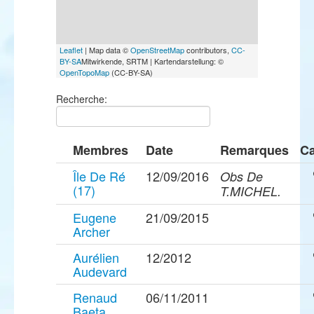
Leaflet
| Map data ©
OpenStreetMap
contributors,
CC-
BY-SA
Mitwirkende, SRTM | Kartendarstellung: ©
OpenTopoMap
(CC-BY-SA)
Recherche:
Membres
Date
Remarques
Ca
Île De Ré
12/09/2016
Obs De
(17)
T.MICHEL.
Eugene
21/09/2015
Archer
Aurélien
12/2012
Audevard
Renaud
06/11/2011
Baeta