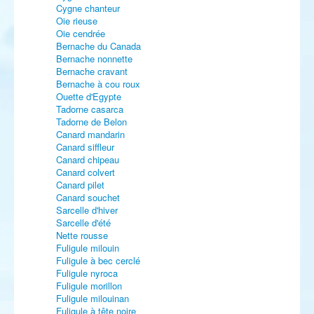
Cygne chanteur
Oie rieuse
Oie cendrée
Bernache du Canada
Bernache nonnette
Bernache cravant
Bernache à cou roux
Ouette d'Egypte
Tadorne casarca
Tadorne de Belon
Canard mandarin
Canard siffleur
Canard chipeau
Canard colvert
Canard pilet
Canard souchet
Sarcelle d'hiver
Sarcelle d'été
Nette rousse
Fuligule milouin
Fuligule à bec cerclé
Fuligule nyroca
Fuligule morillon
Fuligule milouinan
Fuligule à tête noire