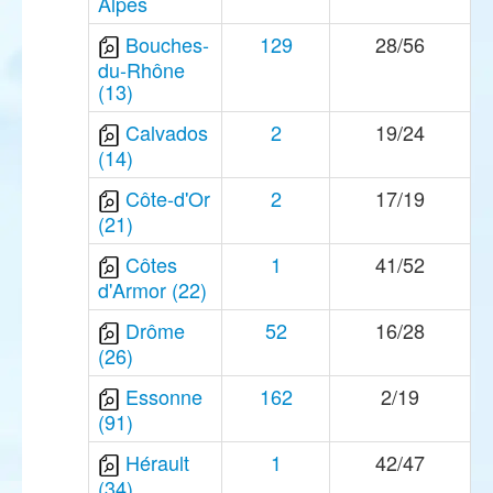
Alpes
Bouches-
129
28/56
du-Rhône
(13)
Calvados
2
19/24
(14)
Côte-d'Or
2
17/19
(21)
Côtes
1
41/52
d'Armor (22)
Drôme
52
16/28
(26)
Essonne
162
2/19
(91)
Hérault
1
42/47
(34)