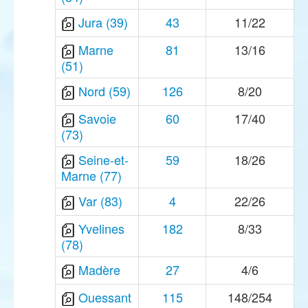
Jura (39)
43
11/22
Marne
81
13/16
(51)
Nord (59)
126
8/20
Savoie
60
17/40
(73)
Seine-et-
59
18/26
Marne (77)
Var (83)
4
22/26
Yvelines
182
8/33
(78)
Madère
27
4/6
Ouessant
115
148/254