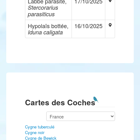
Labbe parasite,
17/10/2025
Stercorarius
parasiticus
Hypolaïs bottée,
16/10/2025
Iduna caligata
Cartes des Coches
Cygne tuberculé
Cygne noir
Cygne de Bewick