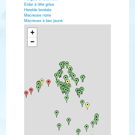
Eider à tête grise
Harelde boréale
Macreuse noire
Macreuse à bec jaune
Macreuse brune
Garrot à œil d'or
+
Harle piette
−
Harle huppé
Harle bièvre
Perdrix rouge
Perdrix grise
Caille des blés
Faisan vénéré
Faisan de Colchide
Plongeon catmarin
Plongeon arctique
Plongeon imbrin
Grèbe castagneux
Grèbe huppé
Grèbe jougris
Grèbe esclavon
Grèbe à cou noir
Fulmar boréal
Puffin cendré
Puffin majeur