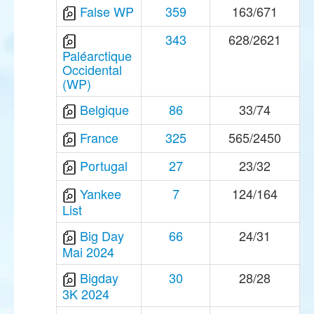
False WP
359
163/671
343
628/2621
Paléarctique
Occidental
(WP)
Belgique
86
33/74
France
325
565/2450
Portugal
27
23/32
Yankee
7
124/164
List
Big Day
66
24/31
Mai 2024
Bigday
30
28/28
3K 2024