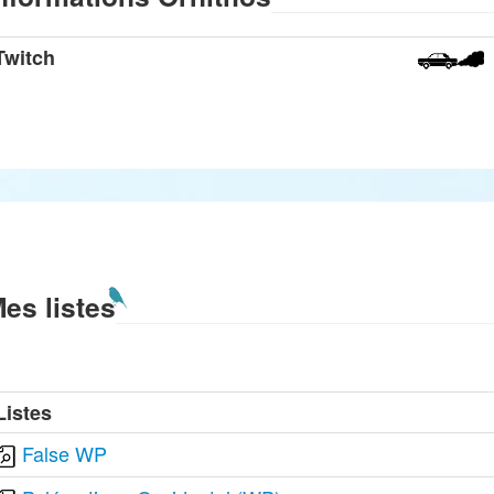
Twitch
es listes
Listes
False WP