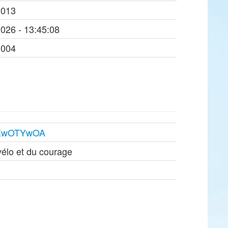
2013
2026 - 13:45:08
2004
/MTEwOTYwOA
vélo et du courage