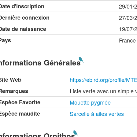
Date d'inscription
29/01/
Dernière connexion
27/03/
Date de naissance
19/07/
Pays
France
nformations Générales
Site Web
https://ebird.org/profile
Remarques
Liste verte avec un simple 
Espèce Favorite
Mouette pygmée
Espèce maudite
Sarcelle à ailes vertes
nformations Ornithos