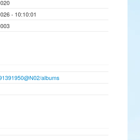
2020
2026 - 10:10:01
2003
s/191391950@N02/albums