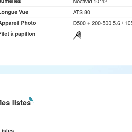
Jumelles
Noctivid 10*42
Longue Vue
ATS 80
Appareil Photo
D500 + 200-500 5.6 / 105
Filet à papillon
es listes
Listes