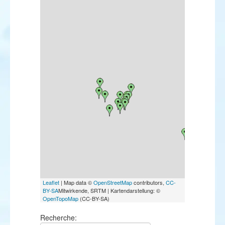
Leaflet
| Map data ©
OpenStreetMap
contributors,
CC-
BY-SA
Mitwirkende, SRTM | Kartendarstellung: ©
OpenTopoMap
(CC-BY-SA)
Recherche: