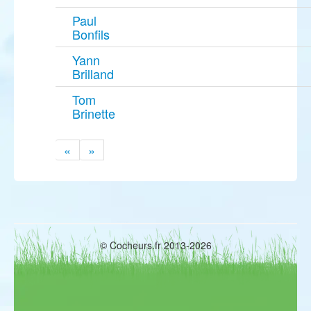
Paul
Bonfils
Yann
Brilland
Tom
Brinette
«
»
© Cocheurs.fr 2013-2026