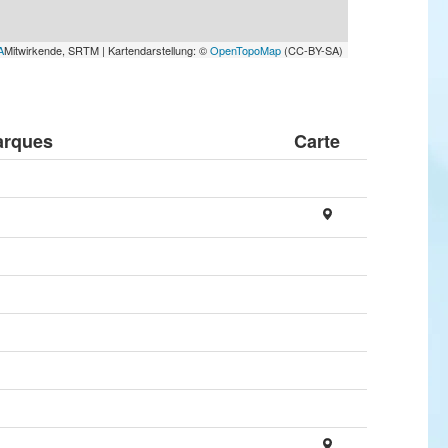
A
Mitwirkende, SRTM | Kartendarstellung: ©
OpenTopoMap
(CC-BY-SA)
rques
Carte