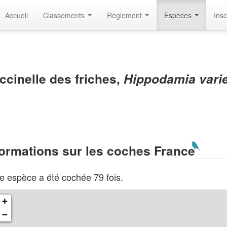
Accueil
Classements
Règlement
Espèces
Insc
ccinelle des friches,
Hippodamia vari
formations sur les coches France
e espèce a été cochée 79 fois.
+
−