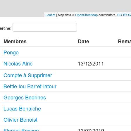
Leaflet
| Map data ©
OpenStreetMap
contributors,
CC-BY-S
erche:
Membres
Date
Rema
Pongo
Nicolas Alric
13/12/2011
Compte à Supprimer
Bettie-lou Barret-latour
Georges Bedrines
Lucas Benaiche
Olivier Benoist
Florent Besson
13/07/2019