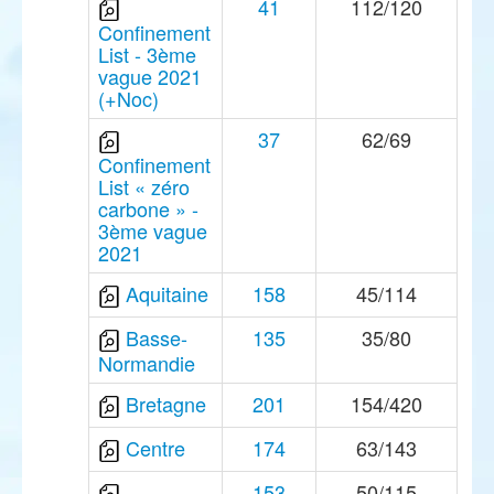
41
112/120
Confinement
List - 3ème
vague 2021
(+Noc)
37
62/69
Confinement
List « zéro
carbone » -
3ème vague
2021
Aquitaine
158
45/114
Basse-
135
35/80
Normandie
Bretagne
201
154/420
Centre
174
63/143
153
50/115