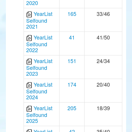
2020
YearList
165
33/46
Selfound
2021
YearList
41
41/50
Selfound
2022
YearList
151
24/34
Selfound
2023
YearList
174
20/40
Selfound
2024
YearList
205
18/39
Selfound
2025
YearList
42
35/40