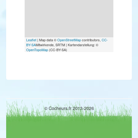
Leaflet
| Map data ©
OpenStreetMap
contributors,
CC-
BY-SA
Mitwirkende, SRTM | Kartendarstellung: ©
OpenTopoMap
(CC-BY-SA)
© Cocheurs.fr 2013-2026