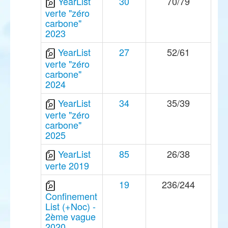
YearList
30
70/79
verte "zéro
carbone"
2023
YearList
27
52/61
verte "zéro
carbone"
2024
YearList
34
35/39
verte "zéro
carbone"
2025
YearList
85
26/38
verte 2019
19
236/244
Confinement
List (+Noc) -
2ème vague
2020