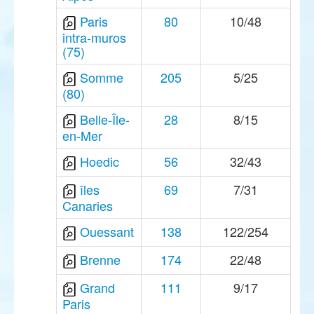
Paris
80
10/48
intra-muros
(75)
Somme
205
5/25
(80)
Belle-Île-
28
8/15
en-Mer
Hoedic
56
32/43
îles
69
7/31
Canaries
Ouessant
138
122/254
Brenne
174
22/48
Grand
111
9/17
Paris