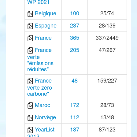
WP 2021
Belgique
100
25/74
Espagne
237
28/139
France
365
337/2449
France
205
47/267
verte
"émissions
réduites"
France
48
159/227
verte zéro
carbone"
Maroc
172
28/73
Norvège
112
13/48
YearList
187
87/123
2013