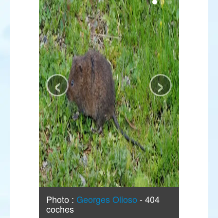
‹
›
Photo :
Georges Olioso
- 404
coches