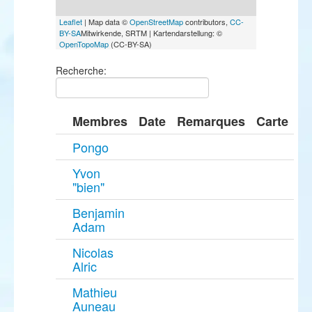
Leaflet
| Map data ©
OpenStreetMap
contributors,
CC-
BY-SA
Mitwirkende, SRTM | Kartendarstellung: ©
OpenTopoMap
(CC-BY-SA)
Recherche:
Membres
Date
Remarques
Carte
Pongo
Yvon
"bien"
Benjamin
Adam
Nicolas
Alric
Mathieu
Auneau