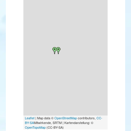
Leaflet
| Map data ©
OpenStreetMap
contributors,
CC-
BY-SA
Mitwirkende, SRTM | Kartendarstellung: ©
OpenTopoMap
(CC-BY-SA)