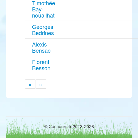
Timothée
Bay-
nouailhat
Georges
Bedrines
Alexis
Bensac
Florent
Besson
«
»
© Cocheurs.fr 2013-2026