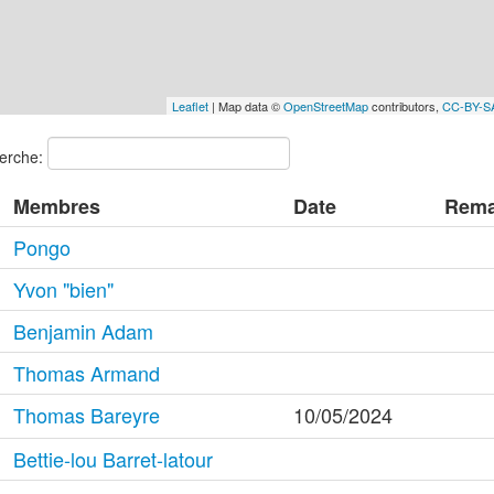
Leaflet
| Map data ©
OpenStreetMap
contributors,
CC-BY-S
erche:
Membres
Date
Rema
Pongo
Yvon "bien"
Benjamin Adam
Thomas Armand
Thomas Bareyre
10/05/2024
Bettie-lou Barret-latour