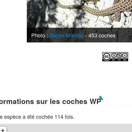
Photo :
Daniel Mauras
- 453 coches
formations sur les coches WP
e espèce a été cochée 114 fois.
+