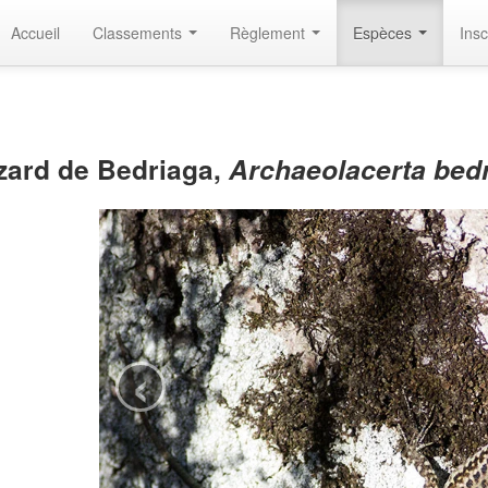
Accueil
Classements
Règlement
Espèces
Insc
zard de Bedriaga,
Archaeolacerta bed
‹