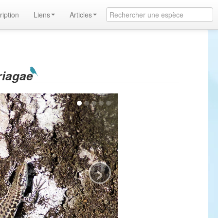
ription
Liens
Articles
riagae
›