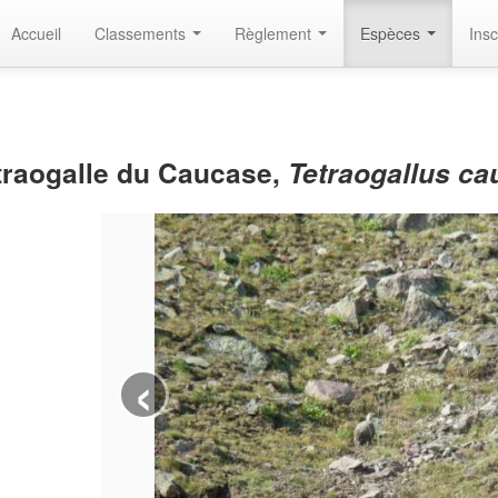
Accueil
Classements
Règlement
Espèces
Insc
traogalle du Caucase,
Tetraogallus ca
‹