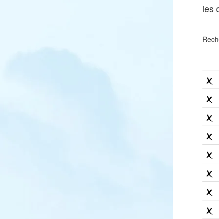
les
Rech