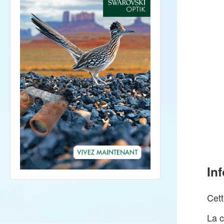
In
Cett
La c