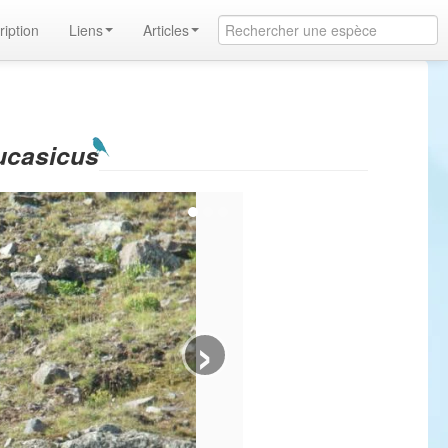
ription
Liens
Articles
ucasicus
›