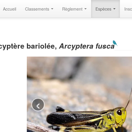
Accueil
Classements
Règlement
Espèces
Insc
cyptère bariolée,
Arcyptera fusca
‹