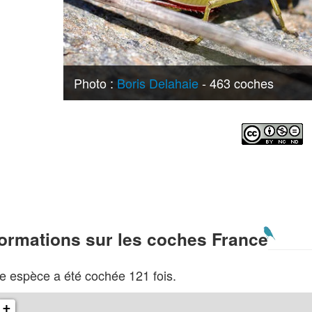
Photo :
Boris Delahaie
- 463 coches
formations sur les coches France
e espèce a été cochée 121 fois.
+