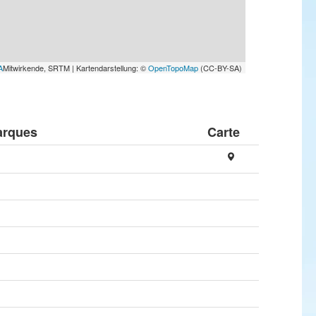
A
Mitwirkende, SRTM | Kartendarstellung: ©
OpenTopoMap
(CC-BY-SA)
rques
Carte