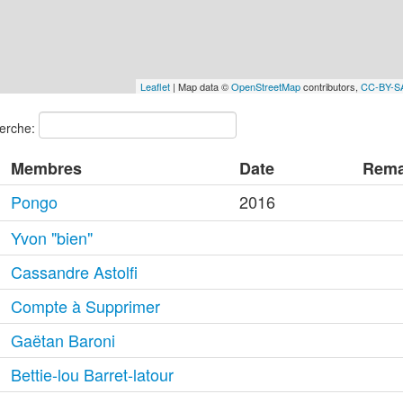
Leaflet
| Map data ©
OpenStreetMap
contributors,
CC-BY-S
erche:
Membres
Date
Rema
Pongo
2016
Yvon "bien"
Cassandre Astolfi
Compte à Supprimer
Gaëtan Baroni
Bettie-lou Barret-latour