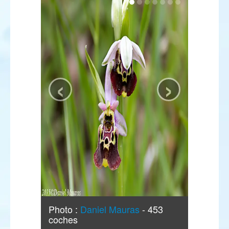
‹
›
Photo :
Daniel Mauras
- 453
coches