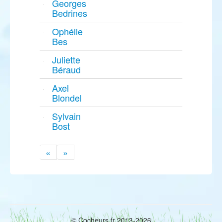
Georges
Bedrines
Ophélie
Bes
Juliette
Béraud
Axel
Blondel
Sylvain
Bost
«
»
© Cocheurs.fr 2013-2026