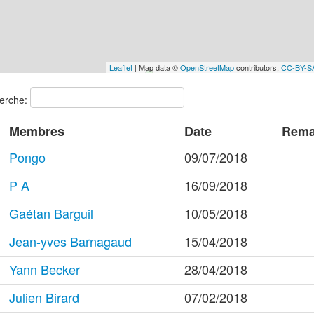
Leaflet
| Map data ©
OpenStreetMap
contributors,
CC-BY-S
erche:
Membres
Date
Rema
Pongo
09/07/2018
P A
16/09/2018
Gaétan Barguil
10/05/2018
Jean-yves Barnagaud
15/04/2018
Yann Becker
28/04/2018
Julien Birard
07/02/2018