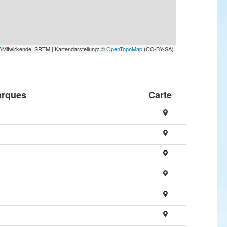
A
Mitwirkende, SRTM | Kartendarstellung: ©
OpenTopoMap
(CC-BY-SA)
rques
Carte