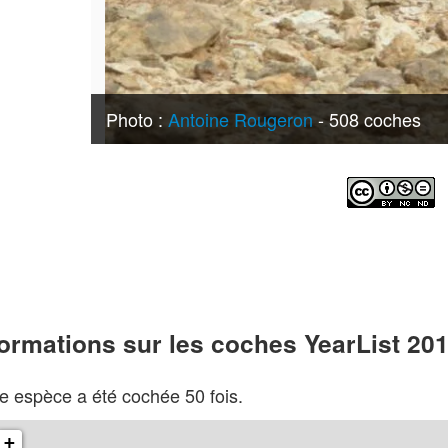
Photo :
Antoine Rougeron
- 508 coches
formations sur les coches YearList 20
e espèce a été cochée 50 fois.
+