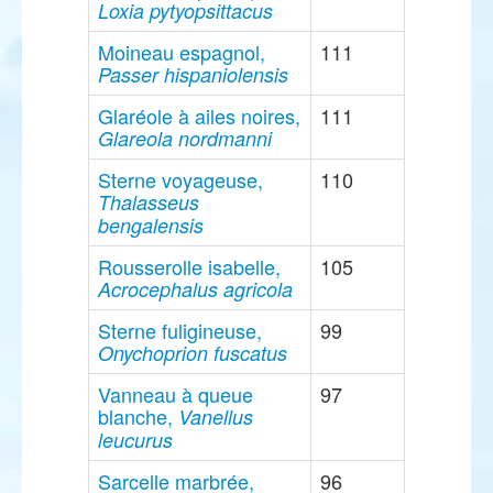
Loxia pytyopsittacus
Moineau espagnol,
111
Passer hispaniolensis
Glaréole à ailes noires,
111
Glareola nordmanni
Sterne voyageuse,
110
Thalasseus
bengalensis
Rousserolle isabelle,
105
Acrocephalus agricola
Sterne fuligineuse,
99
Onychoprion fuscatus
Vanneau à queue
97
blanche,
Vanellus
leucurus
Sarcelle marbrée,
96