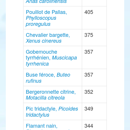
Anas carolinensis
Pouillot de Pallas,
405
Phylloscopus
proregulus
Chevalier bargette,
375
Xenus cinereus
Gobemouche
357
tyrrhénien,
Muscicapa
tyrrhenica
Buse féroce,
357
Buteo
rufinus
Bergeronnette citrine,
352
Motacilla citreola
Pic tridactyle,
349
Picoides
tridactylus
Flamant nain,
344