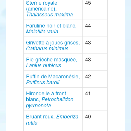
Sterne royale
45
(américaine),
Thalasseus maxima
Paruline noir et blanc,
44
Mniotilta varia
Grivette à joues grises,
43
Catharus minimus
Pie-grièche masquée,
43
Lanius nubicus
Puffin de Macaronésie,
42
Puffinus baroli
Hirondelle à front
41
blanc,
Petrochelidon
pyrrhonota
Bruant roux,
40
Emberiza
rutila