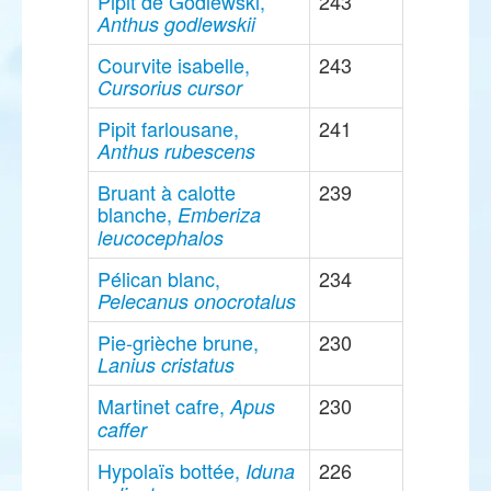
Pipit de Godlewski,
243
Anthus godlewskii
Courvite isabelle,
243
Cursorius cursor
Pipit farlousane,
241
Anthus rubescens
Bruant à calotte
239
blanche,
Emberiza
leucocephalos
Pélican blanc,
234
Pelecanus onocrotalus
Pie-grièche brune,
230
Lanius cristatus
Martinet cafre,
230
Apus
caffer
Hypolaïs bottée,
226
Iduna