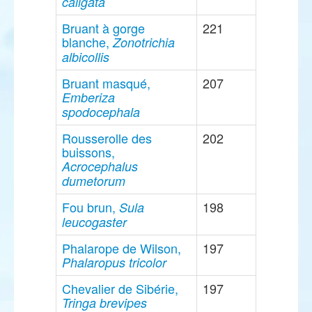
caligata
Bruant à gorge
221
blanche,
Zonotrichia
albicollis
Bruant masqué,
207
Emberiza
spodocephala
Rousserolle des
202
buissons,
Acrocephalus
dumetorum
Fou brun,
198
Sula
leucogaster
Phalarope de Wilson,
197
Phalaropus tricolor
Chevalier de Sibérie,
197
Tringa brevipes