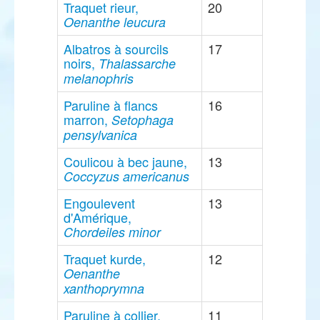
Traquet rieur,
20
Oenanthe leucura
Albatros à sourcils
17
noirs,
Thalassarche
melanophris
Paruline à flancs
16
marron,
Setophaga
pensylvanica
Coulicou à bec jaune,
13
Coccyzus americanus
Engoulevent
13
d'Amérique,
Chordeiles minor
Traquet kurde,
12
Oenanthe
xanthoprymna
Paruline à collier,
11