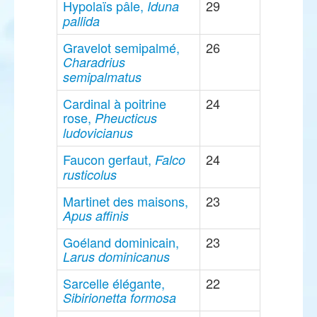
Hypolaïs pâle,
29
Iduna
pallida
Gravelot semipalmé,
26
Charadrius
semipalmatus
Cardinal à poitrine
24
rose,
Pheucticus
ludovicianus
Faucon gerfaut,
24
Falco
rusticolus
Martinet des maisons,
23
Apus affinis
Goéland dominicain,
23
Larus dominicanus
Sarcelle élégante,
22
Sibirionetta formosa