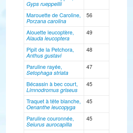
Gyps rueppellii
Marouette de Caroline,
56
Porzana carolina
Alouette leucoptère,
49
Alauda leucoptera
Pipit de la Petchora,
48
Anthus gustavi
Paruline rayée,
47
Setophaga striata
Bécassin à bec court,
45
Limnodromus griseus
Traquet à tête blanche,
45
Oenanthe leucopyga
Paruline couronnée,
45
Seiurus aurocapilla