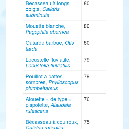
Bécasseau à longs
80
doigts,
Calidris
subminuta
Mouette blanche,
80
Pagophila eburnea
Outarde barbue,
80
Otis
tarda
Locustelle fluviatile,
79
Locustella fluviatilis
Pouillot à pattes
79
sombres,
Phylloscopus
plumbeitarsus
Alouette « de type »
76
pispolette,
Alaudala
rufescens
Bécasseau à cou roux,
75
Calidris ruficollis