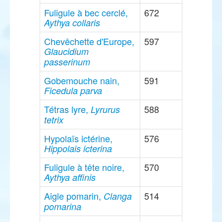
Fuligule à bec cerclé,
672
Aythya collaris
Chevêchette d'Europe,
597
Glaucidium
passerinum
Gobemouche nain,
591
Ficedula parva
Tétras lyre,
588
Lyrurus
tetrix
Hypolaïs ictérine,
576
Hippolais icterina
Fuligule à tête noire,
570
Aythya affinis
Aigle pomarin,
514
Clanga
pomarina