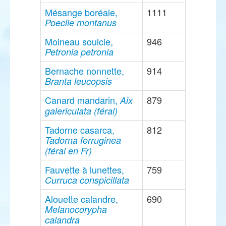
Mésange boréale,
1111
Poecile montanus
Moineau soulcie,
946
Petronia petronia
Bernache nonnette,
914
Branta leucopsis
Canard mandarin,
879
Aix
galericulata (féral)
Tadorne casarca,
812
Tadorna ferruginea
(féral en Fr)
Fauvette à lunettes,
759
Curruca conspicillata
Alouette calandre,
690
Melanocorypha
calandra