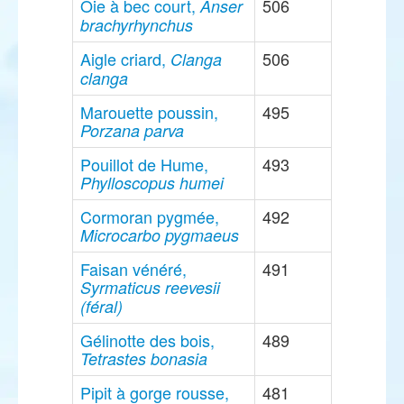
Oie à bec court,
506
Anser
brachyrhynchus
Aigle criard,
506
Clanga
clanga
Marouette poussin,
495
Porzana parva
Pouillot de Hume,
493
Phylloscopus humei
Cormoran pygmée,
492
Microcarbo pygmaeus
Faisan vénéré,
491
Syrmaticus reevesii
(féral)
Gélinotte des bois,
489
Tetrastes bonasia
Pipit à gorge rousse,
481