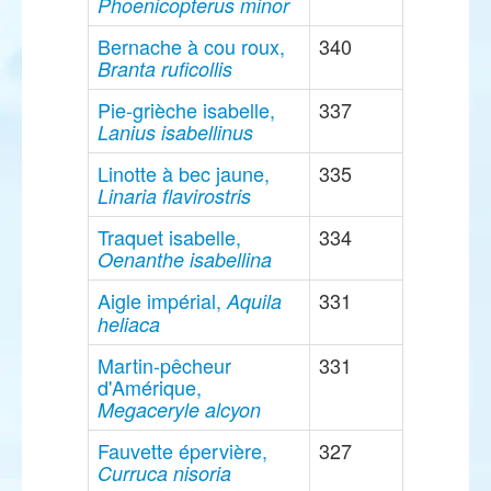
Phoenicopterus minor
Bernache à cou roux,
340
Branta ruficollis
Pie-grièche isabelle,
337
Lanius isabellinus
Linotte à bec jaune,
335
Linaria flavirostris
Traquet isabelle,
334
Oenanthe isabellina
Aigle impérial,
331
Aquila
heliaca
Martin-pêcheur
331
d'Amérique,
Megaceryle alcyon
Fauvette épervière,
327
Curruca nisoria