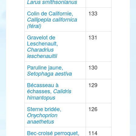
Larus smithsonianus
Colin de Californie,
133
Callipepla californica
(féral)
Gravelot de
131
Leschenault,
Charadrius
leschenaultii
Paruline jaune,
130
Setophaga aestiva
Bécasseau à
129
échasses,
Calidris
himantopus
Sterne bridée,
126
Onychoprion
anaethetus
Bec-croisé perroquet,
114