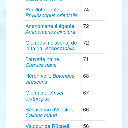
Pouillot oriental,
74
Phylloscopus orientalis
Ammomane élégante,
72
Ammomanes cinctura
Oie (des moissons) de
72
la taïga,
Anser fabalis
Fauvette naine,
71
Curruca nana
Héron vert,
68
Butorides
virescens
Oie naine,
67
Anser
erythropus
Bécasseau d'Alaska,
66
Calidris mauri
Vautour de Rüppell,
56