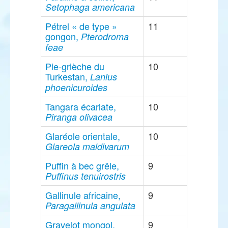
Setophaga americana
Pétrel « de type »
11
gongon,
Pterodroma
feae
Pie-grièche du
10
Turkestan,
Lanius
phoenicuroides
Tangara écarlate,
10
Piranga olivacea
Glaréole orientale,
10
Glareola maldivarum
Puffin à bec grêle,
9
Puffinus tenuirostris
Gallinule africaine,
9
Paragallinula angulata
Gravelot mongol,
9