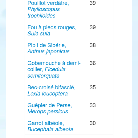
Pouillot verdâtre,
39
Phylloscopus
trochiloides
Fou à pieds rouges,
39
Sula sula
Pipit de Sibérie,
38
Anthus japonicus
Gobemouche à demi-
36
collier,
Ficedula
semitorquata
Bec-croisé bifascié,
35
Loxia leucoptera
Guêpier de Perse,
33
Merops persicus
Garrot albéole,
30
Bucephala albeola