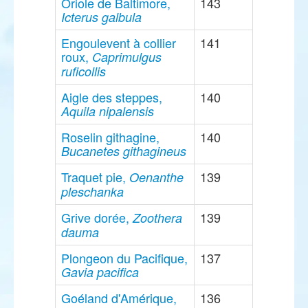
Oriole de Baltimore,
143
Icterus galbula
Engoulevent à collier
141
roux,
Caprimulgus
ruficollis
Aigle des steppes,
140
Aquila nipalensis
Roselin githagine,
140
Bucanetes githagineus
Traquet pie,
139
Oenanthe
pleschanka
Grive dorée,
139
Zoothera
dauma
Plongeon du Pacifique,
137
Gavia pacifica
Goéland d'Amérique,
136