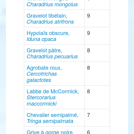
Charadrius mongolus
Gravelot tibétain,
9
Charadrius atrifrons
Hypolaïs obscure,
9
Iduna opaca
Gravelot pâtre,
8
Charadrius pecuarius
Agrobate roux,
8
Cercotrichas
galactotes
Labbe de McCormick,
8
Stercorarius
maccormicki
Chevalier semipalmé,
7
Tringa semipalmata
Grive à gorge noire,
6