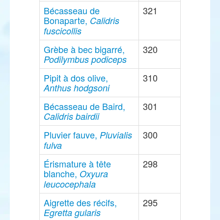
Bécasseau de
321
Bonaparte,
Calidris
fuscicollis
Grèbe à bec bigarré,
320
Podilymbus podiceps
Pipit à dos olive,
310
Anthus hodgsoni
Bécasseau de Baird,
301
Calidris bairdii
Pluvier fauve,
300
Pluvialis
fulva
Érismature à tête
298
blanche,
Oxyura
leucocephala
Aigrette des récifs,
295
Egretta gularis