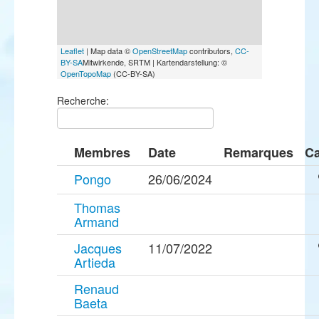
Leaflet
| Map data ©
OpenStreetMap
contributors,
CC-
BY-SA
Mitwirkende, SRTM | Kartendarstellung: ©
OpenTopoMap
(CC-BY-SA)
Recherche:
Membres
Date
Remarques
Ca
Pongo
26/06/2024
Thomas
Armand
Jacques
11/07/2022
Artieda
Renaud
Baeta