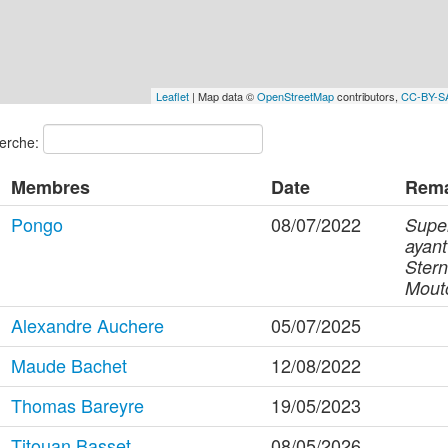
Leaflet
| Map data ©
OpenStreetMap
contributors,
CC-BY-S
erche:
Membres
Date
Rem
Pongo
08/07/2022
Super
ayant
Stern
Mout
Alexandre Auchere
05/07/2025
Maude Bachet
12/08/2022
Thomas Bareyre
19/05/2023
Titouan Basset
08/05/2026