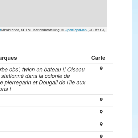
A
Mitwirkende, SRTM | Kartendarstellung: ©
OpenTopoMap
(CC-BY-SA)
arques
Carte
be obs', twich en bateau !! Oiseau
 stationné dans la colonie de
e pierregarin et Dougall de l'île aux
ons !