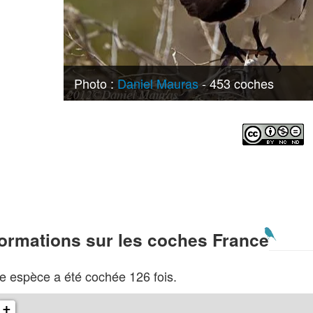
Photo :
Daniel Mauras
- 453 coches
formations sur les coches France
e espèce a été cochée 126 fois.
+