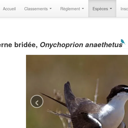
Accueil
Classements
Règlement
Espèces
Insc
erne bridée,
Onychoprion anaethetus
‹