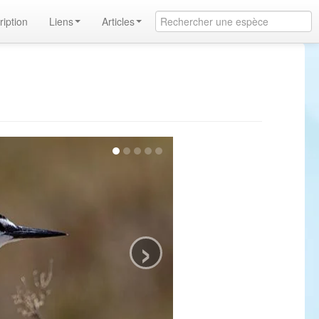
ription
Liens
Articles
›