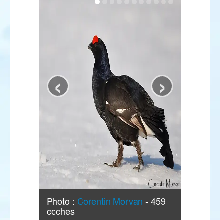
‹
›
Photo :
Corentin Morvan
- 459
coches