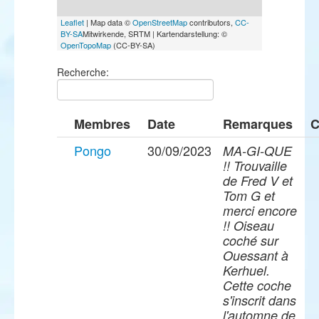
Leaflet
| Map data ©
OpenStreetMap
contributors,
CC-
BY-SA
Mitwirkende, SRTM | Kartendarstellung: ©
OpenTopoMap
(CC-BY-SA)
Recherche:
Membres
Date
Remarques
C
Pongo
30/09/2023
MA-GI-QUE
!! Trouvaille
de Fred V et
Tom G et
merci encore
!! Oiseau
coché sur
Ouessant à
Kerhuel.
Cette coche
s'inscrit dans
l'automne de