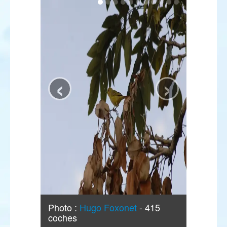
‹
›
Photo :
Hugo Foxonet
- 415
coches