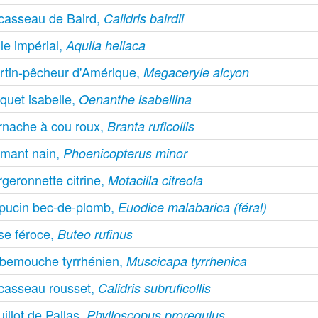
casseau de Baird,
Calidris bairdii
le impérial,
Aquila heliaca
rtin-pêcheur d'Amérique,
Megaceryle alcyon
quet isabelle,
Oenanthe isabellina
rnache à cou roux,
Branta ruficollis
amant nain,
Phoenicopterus minor
geronnette citrine,
Motacilla citreola
pucin bec-de-plomb,
Euodice malabarica (féral)
se féroce,
Buteo rufinus
bemouche tyrrhénien,
Muscicapa tyrrhenica
casseau rousset,
Calidris subruficollis
illot de Pallas,
Phylloscopus proregulus