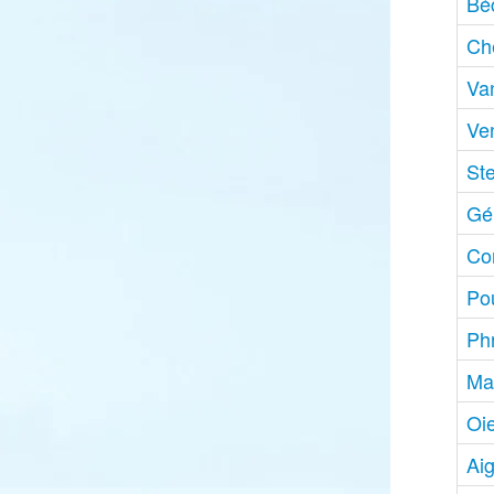
Bé
Che
Va
Ve
St
Gél
Co
Po
Ph
Ma
Oi
Aig