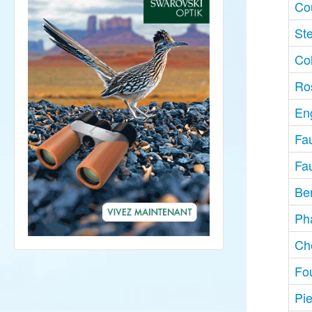
Co
St
Col
Ro
Eng
Fa
Fa
Be
Ph
Che
Fo
Pi