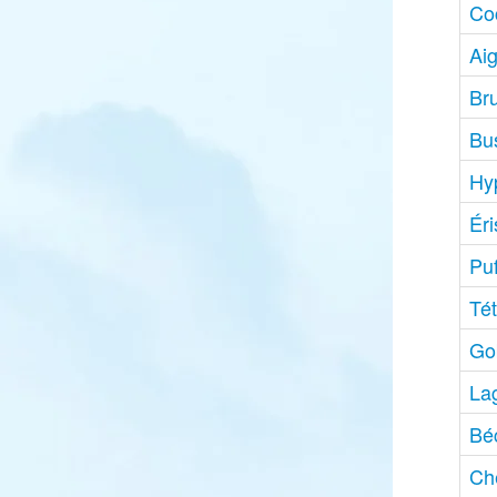
Co
Ai
Br
Bu
Hyp
Ér
Puf
Tét
Go
La
Bé
Ch