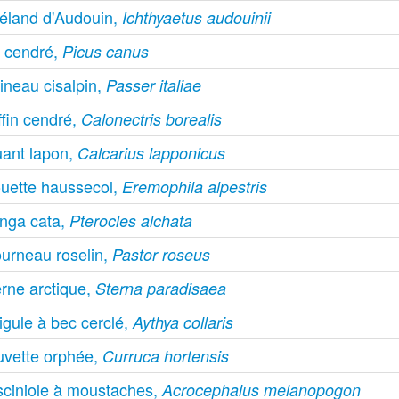
éland d'Audouin,
Ichthyaetus audouinii
c cendré,
Picus canus
ineau cisalpin,
Passer italiae
ffin cendré,
Calonectris borealis
uant lapon,
Calcarius lapponicus
ouette haussecol,
Eremophila alpestris
nga cata,
Pterocles alchata
ourneau roselin,
Pastor roseus
erne arctique,
Sterna paradisaea
igule à bec cerclé,
Aythya collaris
uvette orphée,
Curruca hortensis
sciniole à moustaches,
Acrocephalus melanopogon