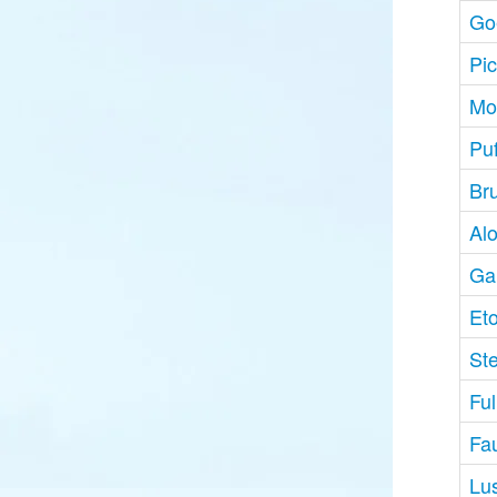
Go
Pi
Mo
Pu
Br
Al
Ga
Et
St
Ful
Fa
Lu