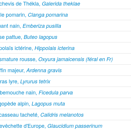
chevis de Thékla,
Galerida theklae
gle pomarin,
Clanga pomarina
uant nain,
Emberiza pusilla
se pattue,
Buteo lagopus
olaïs ictérine,
Hippolais icterina
ismature rousse,
Oxyura jamaicensis (féral en Fr)
fin majeur,
Ardenna gravis
ras lyre,
Lyrurus tetrix
bemouche nain,
Ficedula parva
gopède alpin,
Lagopus muta
casseau tacheté,
Calidris melanotos
evêchette d'Europe,
Glaucidium passerinum