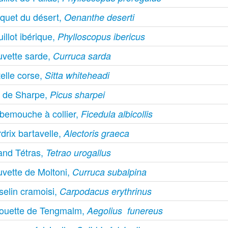
aquet du désert,
Oenanthe deserti
illot ibérique,
Phylloscopus ibericus
uvette sarde,
Curruca sarda
telle corse,
Sitta whiteheadi
c de Sharpe,
Picus sharpei
bemouche à collier,
Ficedula albicollis
drix bartavelle,
Alectoris graeca
and Tétras,
Tetrao urogallus
uvette de Moltoni,
Curruca subalpina
selin cramoisi,
Carpodacus erythrinus
ouette de Tengmalm,
Aegolius funereus