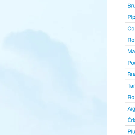
Bru
Pi
Cou
Rob
Ma
Po
Bu
Tar
Ro
Aig
Ér
Plu