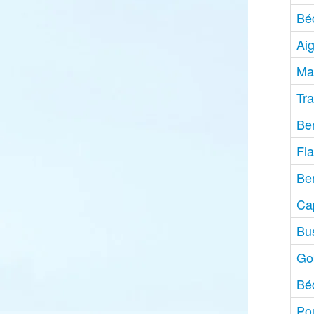
Bé
Aig
Ma
Tra
Be
Fl
Ber
Ca
Bu
Go
Bé
Pou