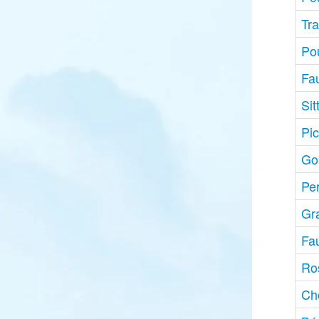
Tr
Pou
Fa
Sit
Pi
Go
Per
Gr
Fa
Ro
Ch