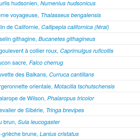
urlis hudsonien,
Numenius hudsonicus
erne voyageuse,
Thalasseus bengalensis
in de Californie,
Callipepla californica (féral)
selin githagine,
Bucanetes githagineus
oulevent à collier roux,
Caprimulgus ruficollis
ucon sacre,
Falco cherrug
uvette des Balkans,
Curruca cantillans
rgeronnette orientale,
Motacilla tschutschensis
alarope de Wilson,
Phalaropus tricolor
valier de Sibérie,
Tringa brevipes
u brun,
Sula leucogaster
e-grièche brune,
Lanius cristatus