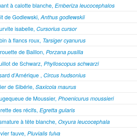
ant à calotte blanche,
Emberiza leucocephalos
pit de Godlewski,
Anthus godlewskii
rvite isabelle,
Cursorius cursor
in à flancs roux,
Tarsiger cyanurus
rouette de Baillon,
Porzana pusilla
uillot de Schwarz,
Phylloscopus schwarzi
sard d'Amérique ,
Circus hudsonius
ier de Sibérie,
Saxicola maurus
ugequeue de Moussier,
Phoenicurus moussieri
rette des récifs,
Egretta gularis
ismature à tête blanche,
Oxyura leucocephala
vier fauve,
Pluvialis fulva