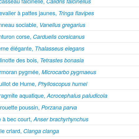
casseau falcinelle,
Calidris falcinellus
valier à pattes jaunes,
Tringa flavipes
nneau sociable,
Vanellus gregarius
nturon corse,
Carduelis corsicanus
erne élégante,
Thalasseus elegans
inotte des bois,
Tetrastes bonasia
rmoran pygmée,
Microcarbo pygmaeus
uillot de Hume,
Phylloscopus humei
ragmite aquatique,
Acrocephalus paludicola
rouette poussin,
Porzana parva
e à bec court,
Anser brachyrhynchus
le criard,
Clanga clanga