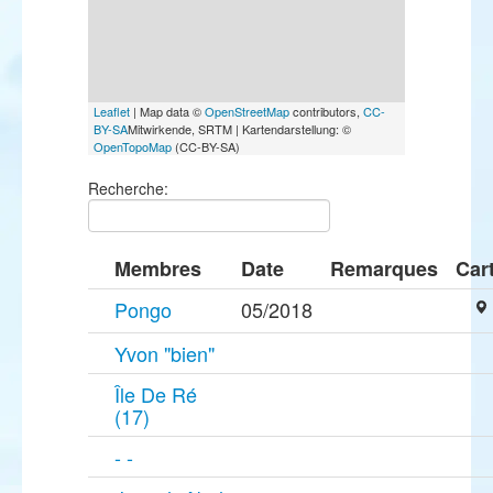
Leaflet
| Map data ©
OpenStreetMap
contributors,
CC-
BY-SA
Mitwirkende, SRTM | Kartendarstellung: ©
OpenTopoMap
(CC-BY-SA)
Recherche:
Membres
Date
Remarques
Car
Pongo
05/2018
Yvon "bien"
Île De Ré
(17)
- -