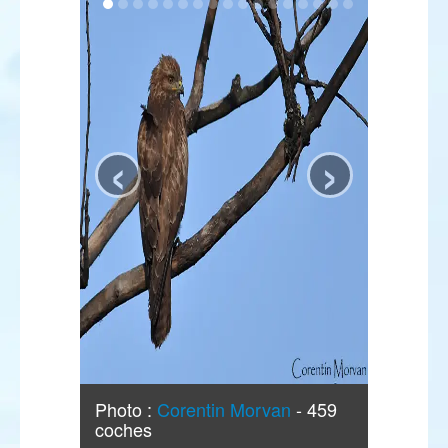
‹
›
Photo :
Corentin Morvan
- 459
coches