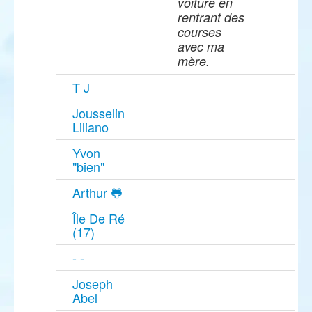
voiture en
rentrant des
courses
avec ma
mère.
T J
Jousselin
Liliano
Yvon
"bien"
Arthur 🐸
Île De Ré
(17)
- -
Joseph
Abel