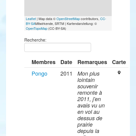
Leaflet
| Map data ©
OpenStreetMap
contributors,
CC-
BY-SA
Mitwirkende, SRTM | Kartendarstellung: ©
OpenTopoMap
(CC-BY-SA)
Recherche:
Membres
Date
Remarques
Carte
Pongo
2011
Mon plus
lointain
souvenir
remonte à
2011, j'en
avais vu un
en vol au
dessus de
prairie
depuis la