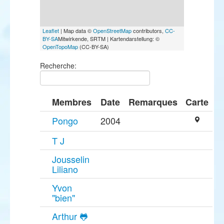
Leaflet
| Map data ©
OpenStreetMap
contributors,
CC-
BY-SA
Mitwirkende, SRTM | Kartendarstellung: ©
OpenTopoMap
(CC-BY-SA)
Recherche:
Membres
Date
Remarques
Carte
Pongo
2004
T J
Jousselin
Liliano
Yvon
"bien"
Arthur 🐸