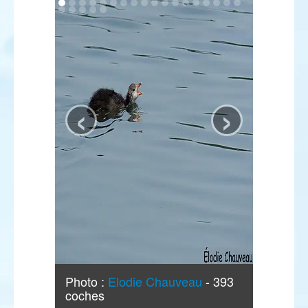
‹
›
Photo :
Elodie Chauveau
- 393
coches