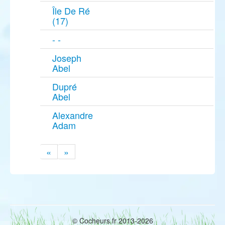
Île De Ré
(17)
- -
Joseph
Abel
Dupré
Abel
Alexandre
Adam
«
»
© Cocheurs.fr 2013-2026