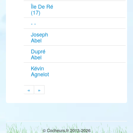
Île De Ré
(17)
- -
Joseph
Abel
Dupré
Abel
Kévin
Agnelot
«
»
© Cocheurs.fr 2013-2026