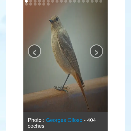
‹
›
Photo :
Georges Olioso
- 404
coches