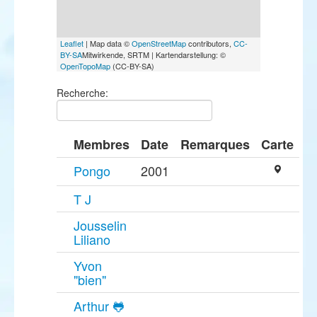
Leaflet
| Map data ©
OpenStreetMap
contributors,
CC-
BY-SA
Mitwirkende, SRTM | Kartendarstellung: ©
OpenTopoMap
(CC-BY-SA)
Recherche:
Membres
Date
Remarques
Carte
Pongo
2001
T J
Jousselin
Liliano
Yvon
"bien"
Arthur 🐸