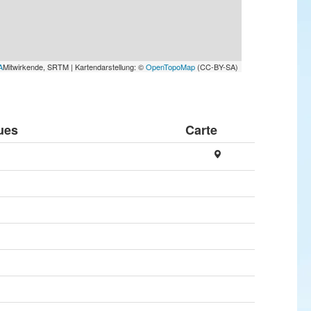
A
Mitwirkende, SRTM | Kartendarstellung: ©
OpenTopoMap
(CC-BY-SA)
ues
Carte