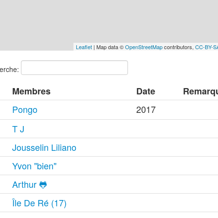
Leaflet
| Map data ©
OpenStreetMap
contributors,
CC-BY-S
erche:
Membres
Date
Remarq
Pongo
2017
T J
Jousselin Liliano
Yvon "bien"
Arthur 🐸
Île De Ré (17)