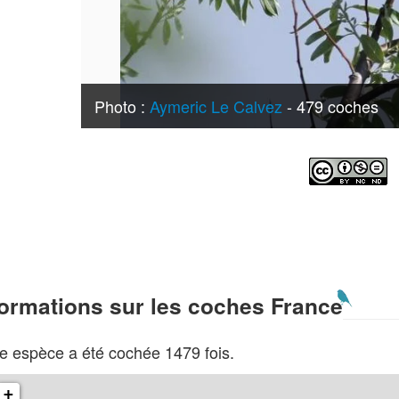
Photo :
Aymeric Le Calvez
- 479 coches
formations sur les coches France
e espèce a été cochée 1479 fois.
+