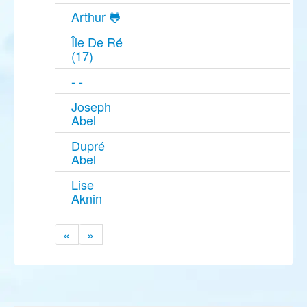
Arthur 🐸
Île De Ré
(17)
- -
Joseph
Abel
Dupré
Abel
Lise
Aknin
«
»