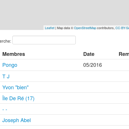
Leaflet
| Map data ©
OpenStreetMap
contributors,
CC-BY-S
erche:
Membres
Date
Rem
Pongo
05/2016
T J
Yvon "bien"
Île De Ré (17)
- -
Joseph Abel