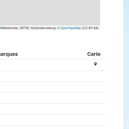
A
Mitwirkende, SRTM | Kartendarstellung: ©
OpenTopoMap
(CC-BY-SA)
arques
Carte